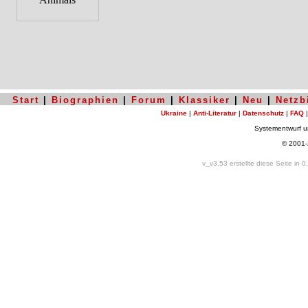
Start
|
Biographien
|
Forum
|
Klassiker
|
Neu
|
Netzb
Ukraine
|
Anti-Literatur
|
Datenschutz
|
FAQ
Systementwurf 
© 2001
v_v3.53 erstellte diese Seite in 