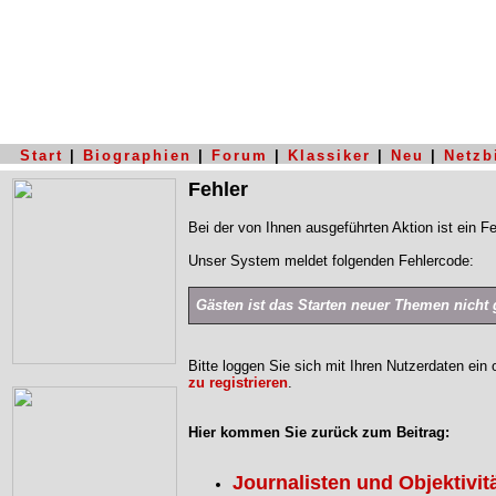
Start
|
Biographien
|
Forum
|
Klassiker
|
Neu
|
Netzb
Fehler
Bei der von Ihnen ausgeführten Aktion ist ein Fe
Unser System meldet folgenden Fehlercode:
Gästen ist das Starten neuer Themen nicht g
Bitte loggen Sie sich mit Ihren Nutzerdaten ein
zu registrieren
.
Hier kommen Sie zurück zum Beitrag:
Journalisten und Objektivit