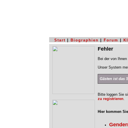
Start
|
Biographien
|
Forum
|
K
Fehler
Bei der von Ihnen 
Unser System mel
Gästen ist das 
Bitte loggen Sie s
zu registrieren
.
Hier kommen Sie
Gendern