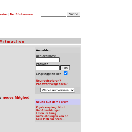
nsion
|
Der Bücherwurm
Mitmachen
Anmelden
Benutzername
Passwort
Eingeloggt bleiben
Neu registrieren?
Passwort vergessen?
ls
neues Mitglied
Neues aus dem Forum
Pojatz empfängt Mord...
Bot-Anmeldungen
Lesen im Krieg
Aufzeichnungen von de...
Kein Platz für szeni...