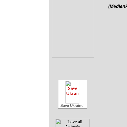
(Medienk
Save Ukraine!