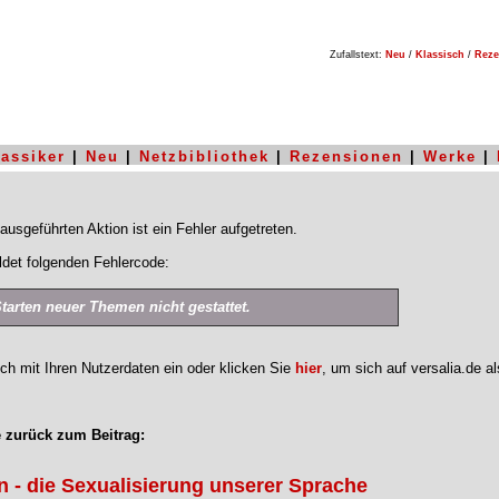
Zufallstext:
Neu
/
Klassisch
/
Reze
lassiker
|
Neu
|
Netzbibliothek
|
Rezensionen
|
Werke
|
ausgeführten Aktion ist ein Fehler aufgetreten.
det folgenden Fehlercode:
Starten neuer Themen nicht gestattet.
ich mit Ihren Nutzerdaten ein oder klicken Sie
hier
, um sich auf versalia.de a
 zurück zum Beitrag:
 - die Sexualisierung unserer Sprache