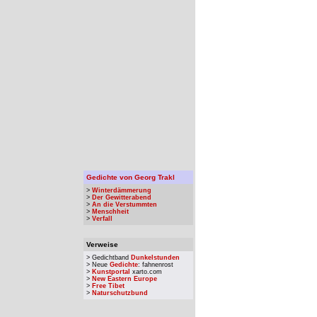
Gedichte von Georg Trakl
>
Winterdämmerung
>
Der Gewitterabend
>
An die Verstummten
>
Menschheit
>
Verfall
Verweise
> Gedichtband
Dunkelstunden
> Neue
Gedichte
: fahnenrost
>
Kunstportal
xarto.com
>
New Eastern Europe
>
Free Tibet
>
Naturschutzbund