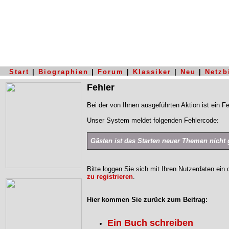
Start
|
Biographien
|
Forum
|
Klassiker
|
Neu
|
Netzb
Fehler
Bei der von Ihnen ausgeführten Aktion ist ein Fe
Unser System meldet folgenden Fehlercode:
Gästen ist das Starten neuer Themen nicht g
Bitte loggen Sie sich mit Ihren Nutzerdaten ein
zu registrieren
.
Hier kommen Sie zurück zum Beitrag:
Ein Buch schreiben