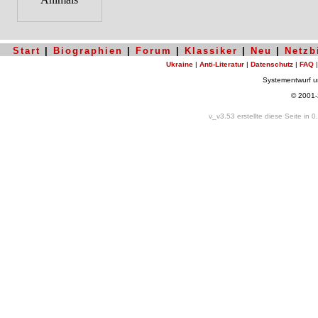
Start
|
Biographien
|
Forum
|
Klassiker
|
Neu
|
Netzb
Ukraine
|
Anti-Literatur
|
Datenschutz
|
FAQ
Systementwurf 
© 2001
v_v3.53 erstellte diese Seite in 