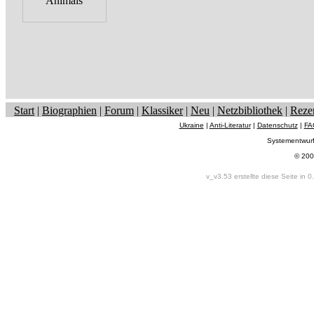
Start
|
Biographien
|
Forum
|
Klassiker
|
Neu
|
Netzbibliothek
|
Reze
Ukraine
|
Anti-Literatur
|
Datenschutz
|
FA
Systementwur
© 200
v_v3.53 erstellte diese Seite in 