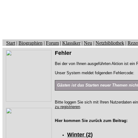
Start
|
Biographien
|
Forum
|
Klassiker
|
Neu
|
Netzbibliothek
|
Reze
Fehler
Bei der von Ihnen ausgeführten Aktion ist ein F
Unser System meldet folgenden Fehlercode:
Gästen ist das Starten neuer Themen nicht 
Bitte loggen Sie sich mit Ihren Nutzerdaten ei
zu registrieren
.
Hier kommen Sie zurück zum Beitrag:
Winter (2)