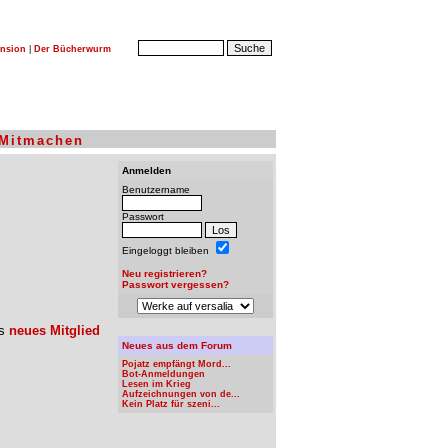
nsion
|
Der Bücherwurm
Mitmachen
Anmelden
Benutzername
Passwort
Eingeloggt bleiben
Neu registrieren?
Passwort vergessen?
ls
neues Mitglied
Neues aus dem Forum
Pojatz empfängt Mord...
Bot-Anmeldungen
Lesen im Krieg
Aufzeichnungen von de...
Kein Platz für szeni...