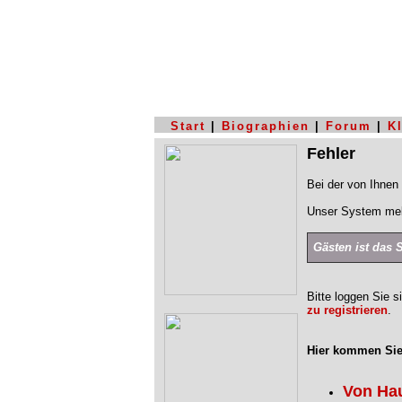
Start
|
Biographien
|
Forum
|
K
Fehler
Bei der von Ihnen 
Unser System mel
Gästen ist das 
Bitte loggen Sie s
zu registrieren
.
Hier kommen Sie
Von Ha