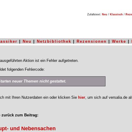
Zufallstext:
Neu
/
Klassisch
/
Reze
lassiker
|
Neu
|
Netzbibliothek
|
Rezensionen
|
Werke
|
ausgeführten Aktion ist ein Fehler aufgetreten.
det folgenden Fehlercode:
Starten neuer Themen nicht gestattet.
ich mit Ihren Nutzerdaten ein oder klicken Sie
hier
, um sich auf versalia.de a
 zurück zum Beitrag:
upt- und Nebensachen