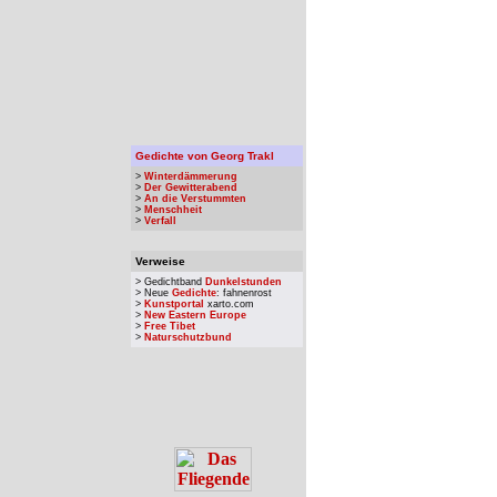
Gedichte von Georg Trakl
>
Winterdämmerung
>
Der Gewitterabend
>
An die Verstummten
>
Menschheit
>
Verfall
Verweise
> Gedichtband
Dunkelstunden
> Neue
Gedichte
: fahnenrost
>
Kunstportal
xarto.com
>
New Eastern Europe
>
Free Tibet
>
Naturschutzbund