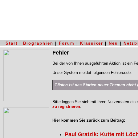
Start
|
Biographien
|
Forum
|
Klassiker
|
Neu
|
Netzb
Fehler
Bei der von Ihnen ausgeführten Aktion ist ein Fe
Unser System meldet folgenden Fehlercode:
Gästen ist das Starten neuer Themen nicht g
Bitte loggen Sie sich mit Ihren Nutzerdaten ein
zu registrieren
.
Hier kommen Sie zurück zum Beitrag:
Paul Gratzik: Kutte mit Löc