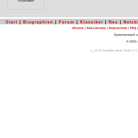
Start
|
Biographien
|
Forum
|
Klassiker
|
Neu
|
Netzb
Ukraine
|
Anti-Literatur
|
Datenschutz
|
FAQ
Systementwurf 
© 2001
v_v3.53 erstellte diese Seite in 