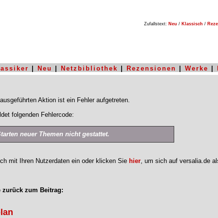
Zufallstext:
Neu
/
Klassisch
/
Reze
lassiker
|
Neu
|
Netzbibliothek
|
Rezensionen
|
Werke
|
ausgeführten Aktion ist ein Fehler aufgetreten.
det folgenden Fehlercode:
Starten neuer Themen nicht gestattet.
ich mit Ihren Nutzerdaten ein oder klicken Sie
hier
, um sich auf versalia.de a
 zurück zum Beitrag:
lan