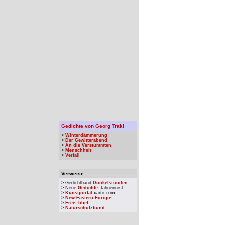
Gedichte von Georg Trakl
>
Winterdämmerung
>
Der Gewitterabend
>
An die Verstummten
>
Menschheit
>
Verfall
Verweise
> Gedichtband
Dunkelstunden
> Neue
Gedichte
: fahnenrost
>
Kunstportal
xarto.com
>
New Eastern Europe
>
Free Tibet
>
Naturschutzbund