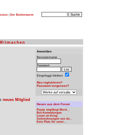
nsion
|
Der Bücherwurm
Mitmachen
Anmelden
Benutzername
Passwort
Eingeloggt bleiben
Neu registrieren?
Passwort vergessen?
ls
neues Mitglied
Neues aus dem Forum
Pojatz empfängt Mord...
Bot-Anmeldungen
Lesen im Krieg
Aufzeichnungen von de...
Kein Platz für szeni...