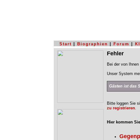
Start
|
Biographien
|
Forum
|
K
Fehler
Bei der von Ihnen 
Unser System mel
Gästen ist das 
Bitte loggen Sie s
zu registrieren
.
Hier kommen Sie
Gegenp