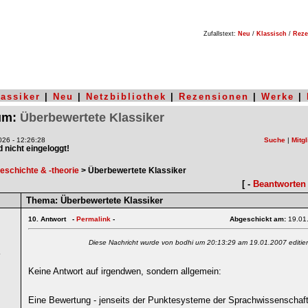
Zufallstext:
Neu
/
Klassisch
/
Reze
lassiker
|
Neu
|
Netzbibliothek
|
Rezensionen
|
Werke
|
rum:
Überbewertete Klassiker
26 - 12:26:28
Suche
|
Mitgl
nd nicht eingeloggt!
geschichte & -theorie
> Überbewertete Klassiker
[ -
Beantworten
Thema:
Überbewertete Klassiker
10.
Antwort -
Permalink
-
Abgeschickt am:
19.01
Diese Nachricht wurde von bodhi um 20:13:29 am 19.01.2007 editier
4
Keine Antwort auf irgendwen, sondern allgemein:
Eine Bewertung - jenseits der Punktesysteme der Sprachwissenschaftl