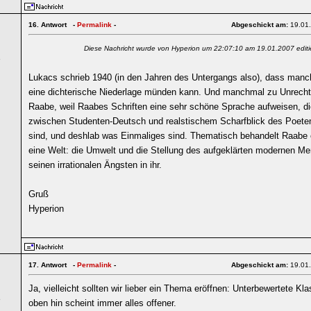
16.
Antwort -
Permalink
-
Abgeschickt am:
19.01
Diese Nachricht wurde von Hyperion um 22:07:10 am 19.01.2007 editi
6
Lukacs schrieb 1940 (in den Jahren des Untergangs also), dass manc
eine dichterische Niederlage münden kann. Und manchmal zu Unrecht
Raabe, weil Raabes Schriften eine sehr schöne Sprache aufweisen, d
zwischen Studenten-Deutsch und realstischem Scharfblick des Poete
sind, und deshlab was Einmaliges sind. Thematisch behandelt Raabe
eine Welt: die Umwelt und die Stellung des aufgeklärten modernen Me
seinen irrationalen Ängsten in ihr.
Gruß
Hyperion
17.
Antwort -
Permalink
-
Abgeschickt am:
19.01
Ja, vielleicht sollten wir lieber ein Thema eröffnen: Unterbewertete Kl
5
oben hin scheint immer alles offener.