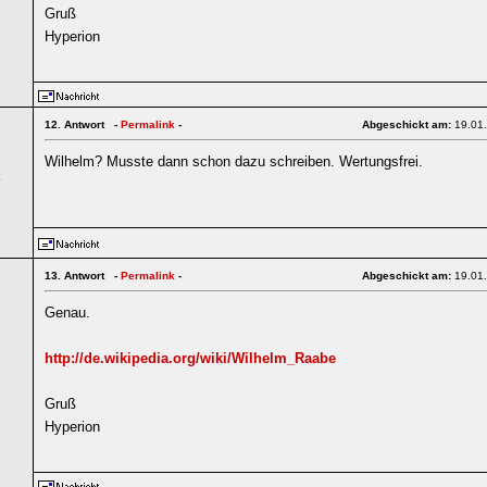
Gruß
Hyperion
12.
Antwort -
Permalink
-
Abgeschickt am:
19.01
Wilhelm? Musste dann schon dazu schreiben. Wertungsfrei.
4
13.
Antwort -
Permalink
-
Abgeschickt am:
19.01
Genau.
6
http://de.wikipedia.org/wiki/Wilhelm_Raabe
Gruß
Hyperion