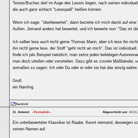
Textes/Buches darf im Auge des Lesers liegen, nach seinen individuell
die auch ganz einfach "Lesespaß" heißen können.
Wenn ich sage: "überbewertet", dann beziehe ich mich damit auf eine
Außen. Jemand anders hat bewertet, und ich bewerte nun: "Das ist üb
Ich selber lese auch nicht gerne Thomas Mann, aber ich lese ihn nicht 
ihn nicht gerne lese, der Stoff "geht nicht an mich". Das ist individuell
finde ich (als Beispiel natürlich, man setze jeden beliebigen Autorenn
man doch urteilen oder verurteilen. Dazu gibt es zuviele Maßbänder, u
anmaßen zu sagen: Ich oder Du oder er oder sie hat das einzig wahr
Gruß
ein Naivling.
11.
Antwort -
Permalink
-
Abgeschickt am:
19.01
Ein unterbewerteter Klassiker ist Raabe. Kennt niemand, deswegen sch
6
seinen Namen auf.