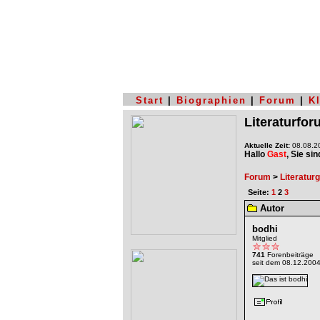
Start
|
Biographien
|
Forum
|
K
Literaturfo
Aktuelle Zeit:
08.08.20
Hallo
Gast
, Sie si
Forum
>
Literatur
Seite:
1
2
3
Autor
bodhi
Mitglied
741
Forenbeiträge
seit dem 08.12.200