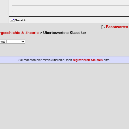
.
[ -
Beantworten
rgeschichte & -theorie
> Überbewertete Klassiker
Sie möchten hier mitdiskutieren? Dann
registrieren Sie sich
bitte.