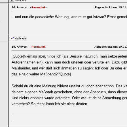
14.
Antwort -
Permalink
-
Abgeschickt am:
19.01
...und nun die
persönliche
Wertung, warum er gut ist/war? Ernst gemei
4
15.
Antwort -
Permalink
-
Abgeschickt am:
19.01
[Quote]Niemals aber, finde ich (als Beispiel natürlich, man setze jeden
5
Autorennamen ein), kann man doch urteilen oder verurteilen. Dazu gibt
Maßbänder, und wer darf sich anmaßen zu sagen: Ich oder Du oder er 
das einzig wahre Maßband?[/Quote]
Sobald du dir eine Meinung bildest urteilst du doch aber schon. Das 
deinem eigenen Maßstab geschehen, ohne den Anspruch, dass dieser 
Und nichts anderes wurde gefordert. Oder wie ist deine Anmerkung ge
verstehen? So recht kann ich sie nicht deuten.
.