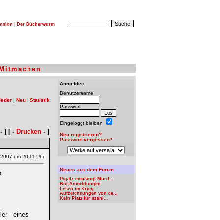
nsion
|
Der Bücherwurm
Mitmachen
Anmelden
Benutzername
ieder
|
Neu
|
Statistik
Passwort
Eingeloggt bleiben
- ] [ -
Drucken
- ]
Neu registrieren?
Passwort vergessen?
.2007 um 20:11 Uhr
Neues aus dem Forum
t
Pojatz empfängt Mord...
Bot-Anmeldungen
Lesen im Krieg
Aufzeichnungen von de...
Kein Platz für szeni...
er - eines