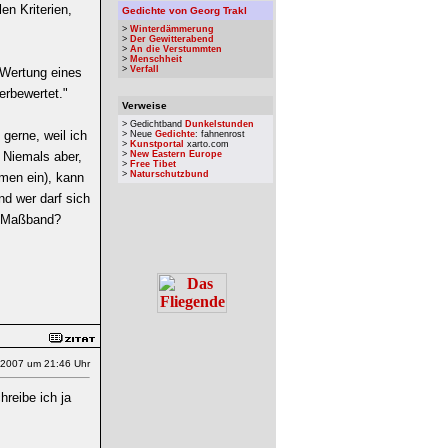
en Kriterien,
Gedichte von Georg Trakl
>
Winterdämmerung
>
Der Gewitterabend
>
An die Verstummten
>
Menschheit
>
Verfall
 Wertung eines
erbewertet."
Verweise
> Gedichtband
Dunkelstunden
gerne, weil ich
> Neue
Gedichte
: fahnenrost
>
Kunstportal
xarto.com
. Niemals aber,
>
New Eastern Europe
>
Free Tibet
>
Naturschutzbund
amen ein), kann
nd wer darf sich
e Maßband?
.2007 um 21:46 Uhr
reibe ich ja