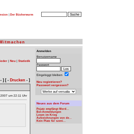
nsion
|
Der Bücherwurm
Mitmachen
Anmelden
Benutzername
ieder
|
Neu
|
Statistik
Passwort
Eingeloggt bleiben
- ] [ -
Drucken
- ]
Neu registrieren?
Passwort vergessen?
.2007 um 22:11 Uhr
Neues aus dem Forum
Pojatz empfängt Mord...
Bot-Anmeldungen
Lesen im Krieg
Aufzeichnungen von de...
Kein Platz für szeni...