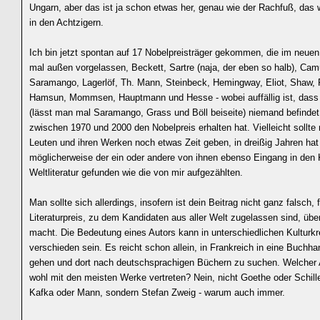
Ungarn, aber das ist ja schon etwas her, genau wie der Rachfuß, das
in den Achtzigern.
Ich bin jetzt spontan auf 17 Nobelpreisträger gekommen, die im neue
mal außen vorgelassen, Beckett, Sartre (naja, der eben so halb), Cam
Saramango, Lagerlöf, Th. Mann, Steinbeck, Hemingway, Eliot, Shaw, 
Hamsun, Mommsen, Hauptmann und Hesse - wobei auffällig ist, dass 
(lässt man mal Saramango, Grass und Böll beiseite) niemand befindet, 
zwischen 1970 und 2000 den Nobelpreis erhalten hat. Vielleicht sollt
Leuten und ihren Werken noch etwas Zeit geben, in dreißig Jahren hat
möglicherweise der ein oder andere von ihnen ebenso Eingang in den
Weltliteratur gefunden wie die von mir aufgezählten.
Man sollte sich allerdings, insofern ist dein Beitrag nicht ganz falsch, 
Literaturpreis, zu dem Kandidaten aus aller Welt zugelassen sind, übe
macht. Die Bedeutung eines Autors kann in unterschiedlichen Kulturkre
verschieden sein. Es reicht schon allein, in Frankreich in eine Buchh
gehen und dort nach deutschsprachigen Büchern zu suchen. Welcher A
wohl mit den meisten Werke vertreten? Nein, nicht Goethe oder Schille
Kafka oder Mann, sondern Stefan Zweig - warum auch immer.