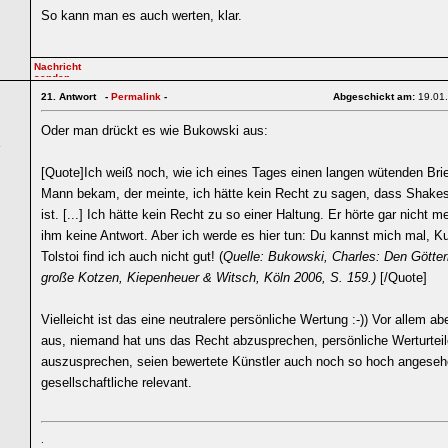
So kann man es auch werten, klar.
21.
Antwort -
Permalink
-
Abgeschickt am:
19.01
Oder man drückt es wie Bukowski aus:
5
[Quote]Ich weiß noch, wie ich eines Tages einen langen wütenden Bri
Mann bekam, der meinte, ich hätte kein Recht zu sagen, dass Shakes
ist. [...] Ich hätte kein Recht zu so einer Haltung. Er hörte gar nicht m
ihm keine Antwort. Aber ich werde es hier tun: Du kannst mich mal, 
Tolstoi find ich auch nicht gut! (
Quelle: Bukowski, Charles: Den Götte
große Kotzen, Kiepenheuer & Witsch, Köln 2006, S. 159.)
[/Quote]
Vielleicht ist das eine neutralere persönliche Wertung :-)) Vor allem ab
aus, niemand hat uns das Recht abzusprechen, persönliche Werturteil
auszusprechen, seien bewertete Künstler auch noch so hoch angese
gesellschaftliche relevant.
.