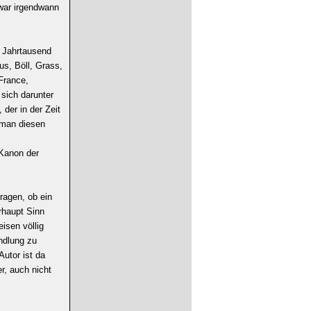
 war irgendwann
n Jahrtausend
us, Böll, Grass,
France,
sich darunter
der in der Zeit
e man diesen
 Kanon der
fragen, ob ein
rhaupt Sinn
isen völlig
andlung zu
utor ist da
r, auch nicht