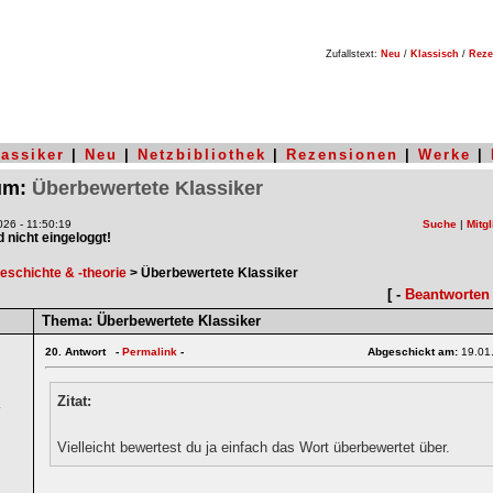
Zufallstext:
Neu
/
Klassisch
/
Reze
lassiker
|
Neu
|
Netzbibliothek
|
Rezensionen
|
Werke
|
rum:
Überbewertete Klassiker
26 - 11:50:19
Suche
|
Mitgl
nd nicht eingeloggt!
geschichte & -theorie
> Überbewertete Klassiker
[ -
Beantworten
Thema:
Überbewertete Klassiker
20.
Antwort -
Permalink
-
Abgeschickt am:
19.01
Zitat:
4
Vielleicht bewertest du ja einfach das Wort überbewertet über.