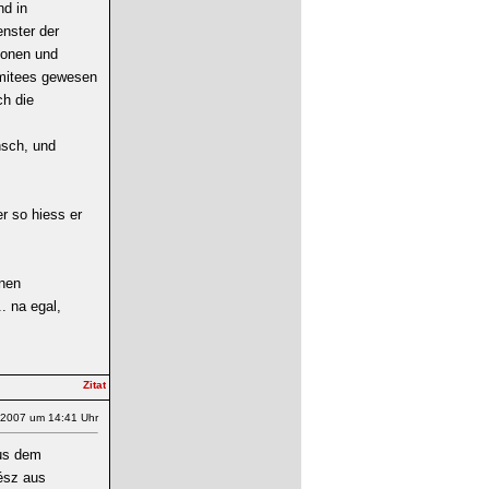
nd in
enster der
ionen und
mitees gewesen
ch die
nsch, und
r so hiess er
inen
. na egal,
.2007 um 14:41 Uhr
aus dem
tész aus