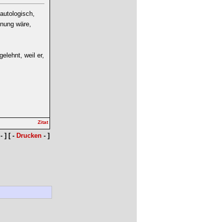
tautologisch,
hnung wäre,
elehnt, weil er,
- ] [ -
Drucken
- ]