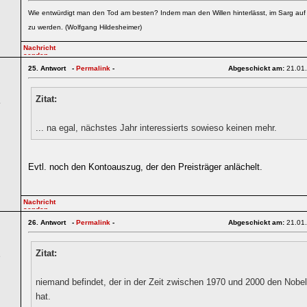
Wie entwürdigt man den Tod am besten? Indem man den Willen hinterlässt, im Sarg au
zu werden. (Wolfgang Hildesheimer)
25.
Antwort -
Permalink
-
Abgeschickt am:
21.01
Zitat:
4
... na egal, nächstes Jahr interessierts sowieso keinen mehr.
Evtl. noch den Kontoauszug, der den Preisträger anlächelt.
26.
Antwort -
Permalink
-
Abgeschickt am:
21.01
Zitat:
6
niemand befindet, der in der Zeit zwischen 1970 und 2000 den Nobel
hat.