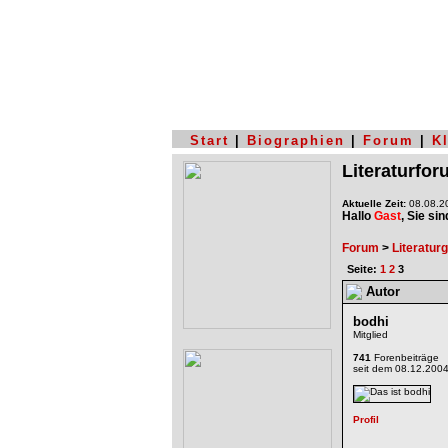
Start
|
Biographien
|
Forum
|
K
Literaturfo
Aktuelle Zeit:
08.08.20
Hallo
Gast
, Sie si
Forum
>
Literatur
Seite:
1
2
3
Autor
bodhi
Mitglied
741
Forenbeiträge
seit dem 08.12.200