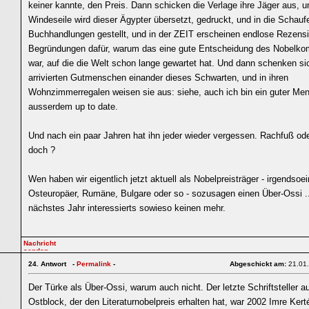
keiner kannte, den Preis. Dann schicken die Verlage ihre Jäger aus, u
Windeseile wird dieser Ägypter übersetzt, gedruckt, und in die Schauf
Buchhandlungen gestellt, und in der ZEIT erscheinen endlose Rezens
Begründungen dafür, warum das eine gute Entscheidung des Nobelko
war, auf die die Welt schon lange gewartet hat. Und dann schenken si
arrivierten Gutmenschen einander dieses Schwarten, und in ihren
Wohnzimmerregalen weisen sie aus: siehe, auch ich bin ein guter Me
ausserdem up to date.
Und nach ein paar Jahren hat ihn jeder wieder vergessen. Rachfuß ode
doch ?
Wen haben wir eigentlich jetzt aktuell als Nobelpreisträger - irgendsoe
Osteuropäer, Rumäne, Bulgare oder so - sozusagen einen Über-Ossi ..
nächstes Jahr interessierts sowieso keinen mehr.
24.
Antwort -
Permalink
-
Abgeschickt am:
21.01
Der Türke als Über-Ossi, warum auch nicht. Der letzte Schriftsteller 
5
Ostblock, der den Literaturnobelpreis erhalten hat, war 2002 Imre Ker