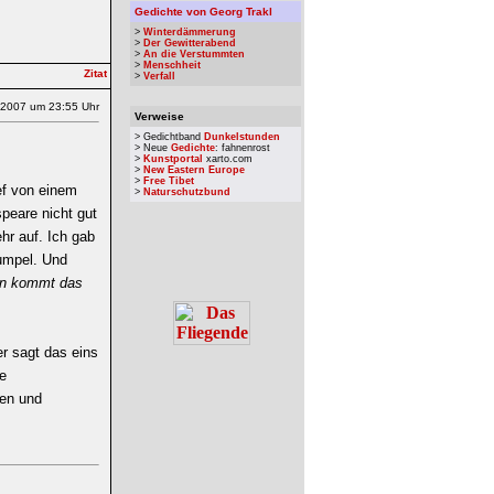
Gedichte von Georg Trakl
>
Winterdämmerung
>
Der Gewitterabend
>
An die Verstummten
>
Menschheit
>
Verfall
.2007 um 23:55 Uhr
Verweise
> Gedichtband
Dunkelstunden
> Neue
Gedichte
: fahnenrost
>
Kunstportal
xarto.com
>
New Eastern Europe
>
Free Tibet
ef von einem
>
Naturschutzbund
peare nicht gut
ehr auf. Ich gab
Kumpel. Und
rn kommt das
er sagt das eins
e
hen und