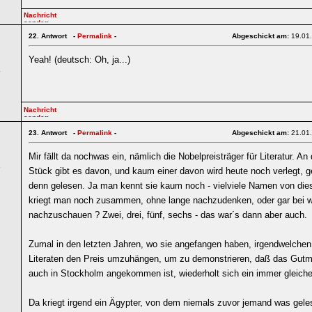
22.
Antwort -
Permalink
-
Abgeschickt am:
19.01
Yeah! (deutsch: Oh, ja...)
4
23.
Antwort -
Permalink
-
Abgeschickt am:
21.01
Mir fällt da nochwas ein, nämlich die Nobelpreisträger für Literatur. An
6
Stück gibt es davon, und kaum einer davon wird heute noch verlegt, 
denn gelesen. Ja man kennt sie kaum noch - vielviele Namen von di
kriegt man noch zusammen, ohne lange nachzudenken, oder gar bei w
nachzuschauen ? Zwei, drei, fünf, sechs - das war´s dann aber auch.
Zumal in den letzten Jahren, wo sie angefangen haben, irgendwelchen 
Literaten den Preis umzuhängen, um zu demonstrieren, daß das Gu
auch in Stockholm angekommen ist, wiederholt sich ein immer gleiche
Da kriegt irgend ein Ägypter, von dem niemals zuvor jemand was gele