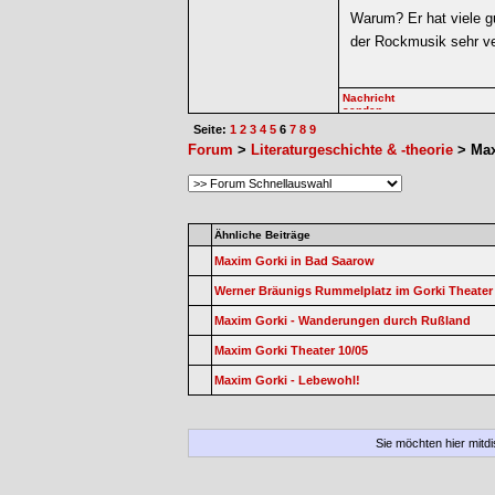
Warum? Er hat viele g
der Rockmusik sehr ve
Seite:
1
2
3
4
5
6
7
8
9
Forum
>
Literaturgeschichte & -theorie
> Max
Ähnliche Beiträge
Maxim Gorki in Bad Saarow
Werner Bräunigs Rummelplatz im Gorki Theater
Maxim Gorki - Wanderungen durch Rußland
Maxim Gorki Theater 10/05
Maxim Gorki - Lebewohl!
Sie möchten hier mitd