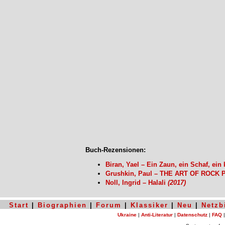
Buch-Rezensionen:
Biran, Yael – Ein Zaun, ein Schaf, ei
Grushkin, Paul – THE ART OF ROCK P
Noll, Ingrid – Halali
(2017)
Start
|
Biographien
|
Forum
|
Klassiker
|
Neu
|
Netzb
Ukraine
|
Anti-Literatur
|
Datenschutz
|
FAQ