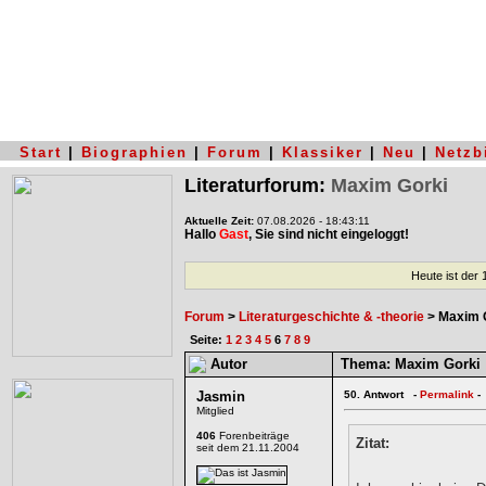
Start
|
Biographien
|
Forum
|
Klassiker
|
Neu
|
Netzb
Literaturforum:
Maxim Gorki
Aktuelle Zeit:
07.08.2026 - 18:43:11
Hallo
Gast
, Sie sind nicht eingeloggt!
Heute ist der
Forum
>
Literaturgeschichte & -theorie
> Maxim 
Seite:
1
2
3
4
5
6
7
8
9
Autor
Thema:
Maxim Gorki
Jasmin
50.
Antwort -
Permalink
-
Mitglied
406
Forenbeiträge
Zitat:
seit dem 21.11.2004