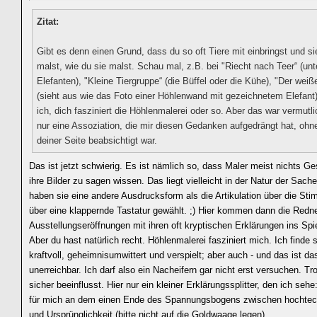
Zitat:
Gibt es denn einen Grund, dass du so oft Tiere mit einbringst und s
malst, wie du sie malst. Schau mal, z.B. bei "Riecht nach Teer“ (unt
Elefanten), "Kleine Tiergruppe“ (die Büffel oder die Kühe), "Der weiß
(sieht aus wie das Foto einer Höhlenwand mit gezeichnetem Elefant)
ich, dich fasziniert die Höhlenmalerei oder so. Aber das war vermutl
nur eine Assoziation, die mir diesen Gedanken aufgedrängt hat, ohn
deiner Seite beabsichtigt war.
Das ist jetzt schwierig. Es ist nämlich so, dass Maler meist nichts G
ihre Bilder zu sagen wissen. Das liegt vielleicht in der Natur der Sache
haben sie eine andere Ausdrucksform als die Artikulation über die St
über eine klappernde Tastatur gewählt. ;) Hier kommen dann die Redn
Ausstellungseröffnungen mit ihren oft kryptischen Erklärungen ins Spie
Aber du hast natürlich recht. Höhlenmalerei fasziniert mich. Ich finde s
kraftvoll, geheimnisumwittert und verspielt; aber auch - und das ist da
unerreichbar. Ich darf also ein Nacheifern gar nicht erst versuchen. Tr
sicher beeinflusst. Hier nur ein kleiner Erklärungssplitter, den ich sehe
für mich an dem einen Ende des Spannungsbogens zwischen hochtech
und Ursprünglichkeit (bitte nicht auf die Goldwaage legen).