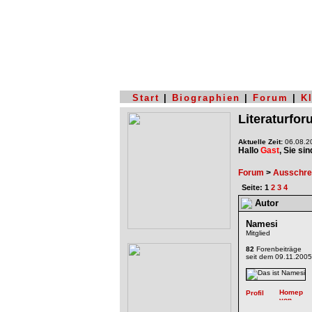
Start
|
Biographien
|
Forum
|
K
Literaturfo
Aktuelle Zeit:
06.08.20
Hallo
Gast
, Sie si
Forum
>
Ausschre
Seite: 1
2
3
4
Autor
Namesi
Mitglied
82
Forenbeiträge
seit dem 09.11.2005