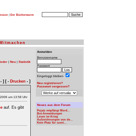
nsion
|
Der Bücherwurm
Mitmachen
Anmelden
Benutzername
ieder
|
Neu
|
Statistik
Passwort
Eingeloggt bleiben
- ] [ -
Drucken
- ]
Neu registrieren?
Passwort vergessen?
.2006 um 13:58 Uhr
Neues aus dem Forum
de
auf. Es gibt
Pojatz empfängt Mord...
Bot-Anmeldungen
Lesen im Krieg
Aufzeichnungen von de...
Kein Platz für szeni...