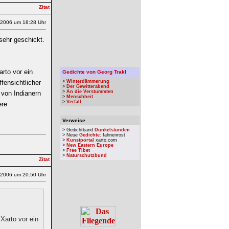
.2006 um 18:28 Uhr
 sehr geschickt.
rto vor ein
Gedichte von Georg Trakl
fensichtlicher
>
Winterdämmerung
>
Der Gewitterabend
>
An die Verstummten
 von Indianern
>
Menschheit
>
Verfall
ere
Verweise
> Gedichtband
Dunkelstunden
> Neue
Gedichte
: fahnenrost
>
Kunstportal
xarto.com
>
New Eastern Europe
>
Free Tibet
>
Naturschutzbund
.2006 um 20:50 Uhr
Xarto vor ein