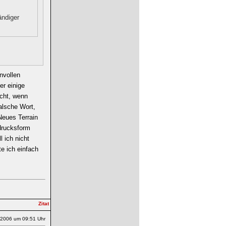
ändiger
nvollen
er einige
scht, wenn
alsche Wort,
Neues Terrain
sdrucksform
l ich nicht
te ich einfach
.2006 um 09:51 Uhr