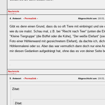
4.
Antwort -
Permalink
-
Abgeschickt am:
18.01
Gibt es denn einen Grund, dass du so oft Tiere mit einbringst und sie
5
wie du sie malst. Schau mal, z.B. bei "Riecht nach Teer“ (unten die El
"Kleine Tiergruppe“ (die Büffel oder die Kühe), "Der weiße Elefant“ (si
Foto einer Höhlenwand mit gezeichnetem Elefant), da dachte ich, dich 
Höhlenmalerei oder so. Aber das war vermutlich dann doch nur eine As
mir diesen Gedanken aufgedrängt hat, ohne das es von deiner Seite be
.
5.
Antwort -
Permalink
-
Abgeschickt am:
19.01
Zitat:
Zitat: