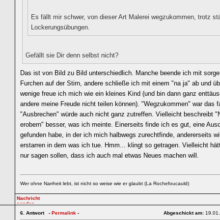
Es fällt mir schwer, von dieser Art Malerei wegzukommen, trotz st
Lockerungsübungen.
Gefällt sie Dir denn selbst nicht?
Das ist von Bild zu Bild unterschiedlich. Manche beende ich mit sorge
Furchen auf der Stirn, andere schließe ich mit einem "na ja" ab und üb
wenige freue ich mich wie ein kleines Kind (und bin dann ganz enttäu
andere meine Freude nicht teilen können). "Wegzukommen" war das f
"Ausbrechen" würde auch nicht ganz zutreffen. Vielleicht beschreibt "
erobern" besser, was ich meinte. Einerseits finde ich es gut, eine Au
gefunden habe, in der ich mich halbwegs zurechtfinde, andererseits wil
erstarren in dem was ich tue. Hmm... klingt so getragen. Vielleicht hät
nur sagen sollen, dass ich auch mal etwas Neues machen will.
Wer ohne Narrheit lebt, ist nicht so weise wie er glaubt (La Rochefoucauld)
6.
Antwort -
Permalink
-
Abgeschickt am:
19.01