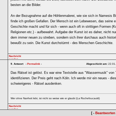
besten an die Bilder.
An der Bezugnahme auf die Höhlenmalerei, wie sie sich in Namesis Bil
finde ich großen Gefallen. Der Mensch ist ein Lebewesen, das seine 
Geschichte macht und für sich - wenn auch oft in strittigen Formen (Ku
Religionen etc.) - aufbewahrt. Aufgabe der Kunst ist es daher, nicht n
dem immer neuen zu streben, sondern sich ihrer durchaus auch histor
bewußt zu sein. Die Kunst durchstürmt - des Menschen Geschichte.
9.
Antwort -
Permalink
-
Abgeschickt am:
22.01
Das Rätsel ist gelöst. Es war eine Textstelle aus "Wassermusik" von 
identifizieren. Der Preis geht nach Köln. Ich werde mir ein neues - die
schwierigeres - Rätsel ausdenken.
Wer ohne Narrheit lebt, ist nicht so weise wie er glaubt (La Rochefoucauld)
[ -
Beantworten