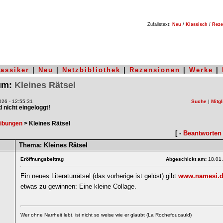
Zufallstext:
Neu
/
Klassisch
/
Reze
lassiker
|
Neu
|
Netzbibliothek
|
Rezensionen
|
Werke
|
rum:
Kleines Rätsel
26 - 12:55:31
Suche
|
Mitgl
nd nicht eingeloggt!
ibungen
> Kleines Rätsel
[ -
Beantworten
Thema:
Kleines Rätsel
Eröffnungsbeitrag
Abgeschickt am:
18.01
Ein neues Literaturrätsel (das vorherige ist gelöst) gibt
www.namesi.
etwas zu gewinnen: Eine kleine Collage.
Wer ohne Narrheit lebt, ist nicht so weise wie er glaubt (La Rochefoucauld)