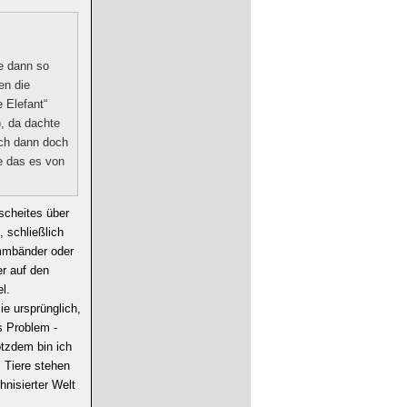
ie dann so
en die
e Elefant“
, da dachte
ich dann doch
e das es von
escheites über
, schließlich
immbänder oder
er auf den
l.
ie ursprünglich,
s Problem -
otzdem bin ich
: Tiere stehen
nisierter Welt