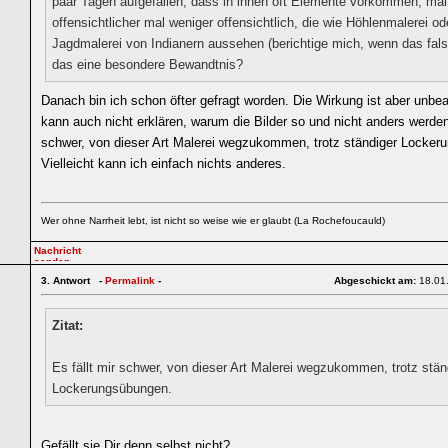
paar Tagen aufgefallen, dass in ihnen oft Elemente vorkommen, mal
offensichtlicher mal weniger offensichtlich, die wie Höhlenmalerei od
Jagdmalerei von Indianern aussehen (berichtige mich, wenn das falsc
das eine besondere Bewandtnis?
Danach bin ich schon öfter gefragt worden. Die Wirkung ist aber unbea
kann auch nicht erklären, warum die Bilder so und nicht anders werden.
schwer, von dieser Art Malerei wegzukommen, trotz ständiger Locker
Vielleicht kann ich einfach nichts anderes.
Wer ohne Narrheit lebt, ist nicht so weise wie er glaubt (La Rochefoucauld)
3.
Antwort -
Permalink
-
Abgeschickt am:
18.01
Zitat:
1
Es fällt mir schwer, von dieser Art Malerei wegzukommen, trotz stän
Lockerungsübungen.
Gefällt sie Dir denn selbst nicht?