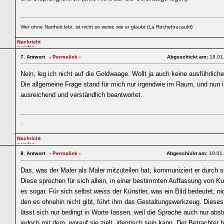
Wer ohne Narrheit lebt, ist nicht so weise wie er glaubt (La Rochefoucauld)
7.
Antwort -
Permalink
-
Abgeschickt am:
19.01
Nein, leg ich nicht auf die Goldwaage. Wollt ja auch keine ausführliche 
5
Die allgemeine Frage stand für mich nur irgendwie im Raum, und nun i
ausreichend und verständlich beantwortet.
.
8.
Antwort -
Permalink
-
Abgeschickt am:
19.01
Das, was der Maler als Maler mitzuteilen hat, kommuniziert er durch se
1
Diese sprechen für sich allein, in einer bestimmten Auffassung von K
es sogar. Für sich selbst
weiss
der Künstler, was ein Bild bedeutet, nic
den es ohnehin nicht gibt, führt ihm das Gestaltungswerkzeug. Diese
lässt sich nur bedingt in Worte fassen, weil die Sprache auch nur abstr
jedoch mit dem, worauf sie zielt, identisch sein kann. Der Betrachter 