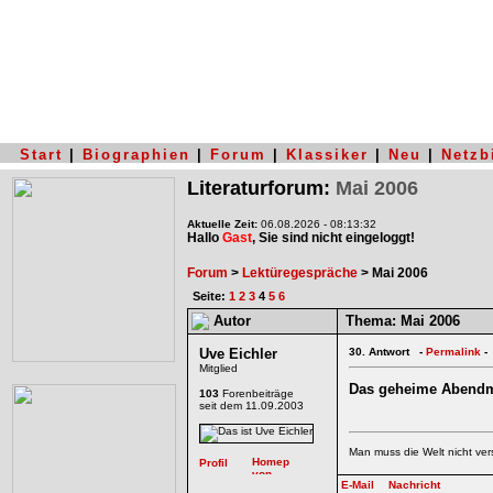
Start
|
Biographien
|
Forum
|
Klassiker
|
Neu
|
Netzb
Literaturforum:
Mai 2006
Aktuelle Zeit:
06.08.2026 - 08:13:32
Hallo
Gast
, Sie sind nicht eingeloggt!
Forum
>
Lektüregespräche
> Mai 2006
Seite:
1
2
3
4
5
6
Autor
Thema:
Mai 2006
Uve Eichler
30.
Antwort -
Permalink
-
Mitglied
Das geheime Abend
103
Forenbeiträge
seit dem 11.09.2003
Man muss die Welt nicht ver