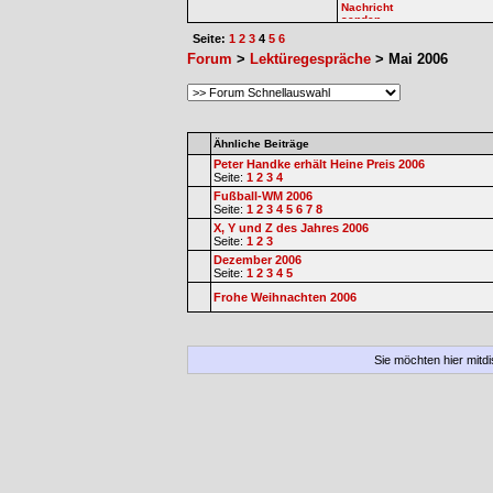
Seite:
1
2
3
4
5
6
Forum
>
Lektüregespräche
> Mai 2006
Ähnliche Beiträge
Peter Handke erhält Heine Preis 2006
Seite:
1
2
3
4
Fußball-WM 2006
Seite:
1
2
3
4
5
6
7
8
X, Y und Z des Jahres 2006
Seite:
1
2
3
Dezember 2006
Seite:
1
2
3
4
5
Frohe Weihnachten 2006
Sie möchten hier mitd