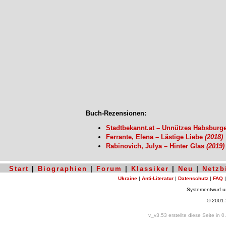
Buch-Rezensionen:
Stadtbekannt.at – Unnützes Habsburg
Ferrante, Elena – Lästige Liebe
(2018)
Rabinovich, Julya – Hinter Glas
(2019)
Start
|
Biographien
|
Forum
|
Klassiker
|
Neu
|
Netzb
Ukraine
|
Anti-Literatur
|
Datenschutz
|
FAQ
Systementwurf 
© 2001
v_v3.53 erstellte diese Seite in 