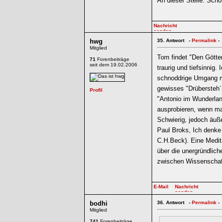
An dieser Stelle: Sch
hwg
35.
Antwort -
Permalink
-
Mitglied
Tom findet "Den Götte
71
Forenbeiträge
seit dem 19.02.2006
traurig und tiefsinnig
schnoddrige Umgang mi
gewisses "Drübersteh´n
"Antonio im Wunderlan
ausprobieren, wenn man
Schwierig, jedoch äuße
Paul Broks, Ich denke 
C.H.Beck). Eine Medi
über die unergründlic
zwischen Wissenschaft,
bodhi
36.
Antwort -
Permalink
-
Mitglied
741
Forenbeiträge