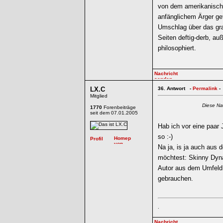
von dem amerikanische
anfänglichem Ärger gef
Umschlag über das grau
Seiten deftig-derb, au
philosophiert.
LX.C
36.
Antwort -
Permalink
-
Mitglied
Diese Na
1770
Forenbeiträge
seit dem 07.01.2005
Hab ich vor eine paar
so :-)
Na ja, is ja auch aus
möchtest: Skinny Dyna
Autor aus dem Umfeld 
gebrauchen.
.