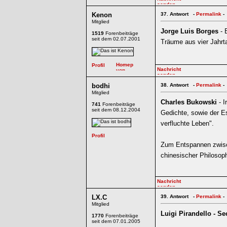
Kenon
37.
Antwort -
Permalink
-
Mitglied
Jorge Luis Borges
- 
1519
Forenbeiträge
seit dem 02.07.2001
Träume aus vier Jahrta
bodhi
38.
Antwort -
Permalink
-
Mitglied
Charles Bukowski
- I
741
Forenbeiträge
seit dem 08.12.2004
Gedichte, sowie der E
verfluchte Leben".
Zum Entspannen zwisc
chinesischer Philosoph
LX.C
39.
Antwort -
Permalink
-
Mitglied
Luigi Pirandello - S
1770
Forenbeiträge
seit dem 07.01.2005