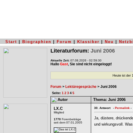
Start
|
Biographien
|
Forum
|
Klassiker
|
Neu
|
Netzb
Literaturforum:
Juni 2006
Aktuelle Zeit:
07.08.2026 - 02:59:30
Hallo
Gast
, Sie sind nicht eingeloggt!
Heute ist der
Forum
>
Lektüregespräche
> Juni 2006
Seite:
1
2
3
4
5
Autor
Thema:
Juni 2006
LX.C
30.
Antwort -
Permalink
-
Mitglied
Ja, düstere, drückend
1770
Forenbeiträge
seit dem 07.01.2005
und wirkungsvoll. Was