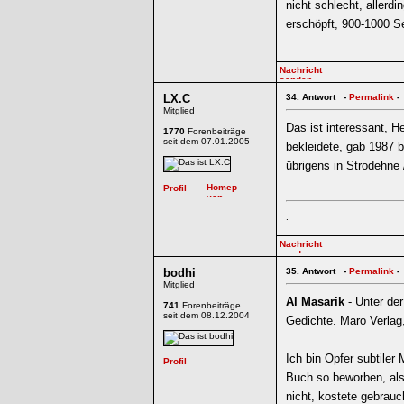
nicht schlecht, allerd
erschöpft, 900-1000 S
LX.C
34.
Antwort -
Permalink
-
Mitglied
Das ist interessant, H
1770
Forenbeiträge
seit dem 07.01.2005
bekleidete, gab 1987 be
übrigens in Strodehne
.
bodhi
35.
Antwort -
Permalink
-
Mitglied
Al Masarik
- Unter der
741
Forenbeiträge
seit dem 08.12.2004
Gedichte. Maro Verlag,
Ich bin Opfer subtile
Buch so beworben, als
nicht, kostete gebrauc