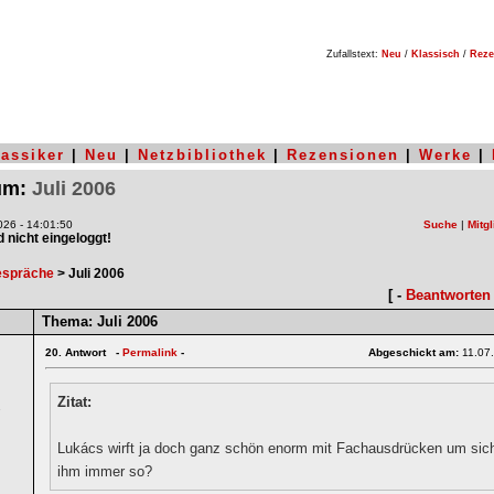
Zufallstext:
Neu
/
Klassisch
/
Reze
lassiker
|
Neu
|
Netzbibliothek
|
Rezensionen
|
Werke
|
rum:
Juli 2006
26 - 14:01:50
Suche
|
Mitgl
nd nicht eingeloggt!
espräche
> Juli 2006
[ -
Beantworten
Thema:
Juli 2006
20.
Antwort -
Permalink
-
Abgeschickt am:
11.07
Zitat:
1
Lukács wirft ja doch ganz schön enorm mit Fachausdrücken um sich.
ihm immer so?