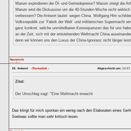
Warum explodieren die Öl- und Getreidepreise? Warum steigt die Arb
Warum wird die Diskussion um die 40-Stunden-Woche nicht wirklich
verbessern? Die Antwort lautet: wegen China. Wolfgang Hirn schilder
Volksrepublik zur ´Fabrik der Welt´ und militärischen Supermacht wir
ganz konkret, welche unmittelbaren Konsequenzen das für uns haben
an der Zeit, sich mit der entstehenden Weltmacht China auseinande
denn wir können uns den Luxus der China-Ignoranz nicht länger leist
26.
Antwort -
Permalink
-
Abgeschickt am:
14.07
Zitat:
1
Der Umschlag sagt: "Eine Weltmacht erwacht
Das klingt für mich spontan ein wenig nach den Elaboraten eines Ger
Soetwas sollte man
sehr
kritisch lesen.