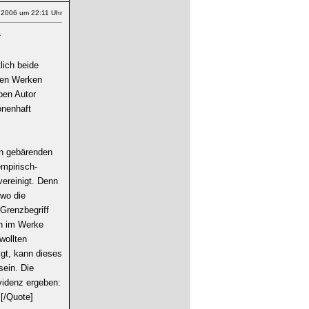
.2006 um 22:11 Uhr
t
lich beide
hen Werken
ben Autor
onenhaft
den gebärenden
empirisch-
ereinigt. Denn
 wo die
 Grenzbegriff
ch im Werke
wollten
lgt, kann dieses
sein. Die
Evidenz ergeben:
.[/Quote]