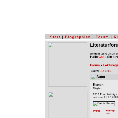
Start
|
Biographien
|
Forum
|
K
Literaturfo
Aktuelle Zeit:
08.08.20
Hallo
Gast
, Sie si
Forum
>
Lektüreg
Seite:
1
2
3
4
5
Autor
Kenon
Mitglied
1519
Forenbeiträge
seit dem 02.07.200