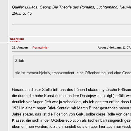
Quelle: Lukács, Georg: Die Theorie des Romans, Luchterhand, Neuwie
1963, S. 45.
.
22.
Antwort -
Permalink
-
Abgeschickt am:
11.07
Zitat:
1
sie ist metasubjektiv, transzendent, eine Offenbarung und eine Gna
Gerade an dieser Stelle tritt uns des frühen Lukács mystische Erlösu
die durch die hohe Kunst (insbesondere Dostojewskij u. dgl.) erfüllt we
deutlich vor Augen (Ich war ja schockiert, als ich gestern erfuhr, dass
1921 in einem regen Brief-Kontakt mit Martin Buber gestanden haben so
Jahre später, das ist die Position von GuK, sollte diese Rolle von der 
Klasse, die sich in der Oktoberrevolution als (scheinbar) siegreich geze
übernommen werden; letztlich handelt es sich aber hier auch nur wied