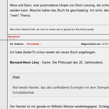
Mara und Dann, eine postmoderne Utopie von Doris Lessing, die schne
werden kann. Manche halten das Buch für geschwätzig. Ich nicht, den
"mein" Thema.
Wer ohne Narrheit lebt, ist nicht so weise wie er glaubt (La Rochefoucauld)
24.
Antwort -
Permalink
-
Abgeschickt am:
12.07
Ich habe (leider?!) schon wieder ein neues Buch angefangen:
1
Bernard-Henri Lévy
- Sartre. Der Philosoph des 20. Jahrhunderts.
Zitat:
Mal wieder Hamlet, das alte zerfledderte Exemplar mit dem Stempel
Schulbibliothek.
Der Hamlet ist mir gerade im Wilhelm Meister wiederbegegnet. Schlege