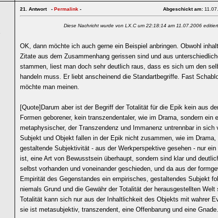
21.
Antwort -
Permalink
-
Abgeschickt am:
11.07
Diese Nachricht wurde von LX.C um 22:18:14 am 11.07.2006 editier
5
OK, dann möchte ich auch gerne ein Beispiel anbringen. Obwohl inhalt
Zitate aus dem Zusammenhang gerissen sind und aus unterschiedlic
stammen, liest man doch sehr deutlich raus, dass es sich um den sel
handeln muss. Er liebt anscheinend die Standartbegriffe. Fast Schabl
möchte man meinen.
[Quote]Darum aber ist der Begriff der Totalität für die Epik kein aus 
Formen geborener, kein transzendentaler, wie im Drama, sondern ein 
metaphysischer, der Transzendenz und Immanenz untrennbar in sich v
Subjekt und Objekt fallen in der Epik nicht zusammen, wie im Drama,
gestaltende Subjektivität - aus der Werkperspektive gesehen - nur ein
ist, eine Art von Bewusstsein überhaupt, sondern sind klar und deutli
selbst vorhanden und voneinander geschieden, und da aus der formge
Empirität des Gegenstandes ein empirisches, gestaltendes Subjekt fo
niemals Grund und die Gewähr der Totalität der herausgestellten Welt 
Totalität kann sich nur aus der Inhaltlichkeit des Objekts mit wahrer 
sie ist metasubjektiv, transzendent, eine Offenbarung und eine Gnade