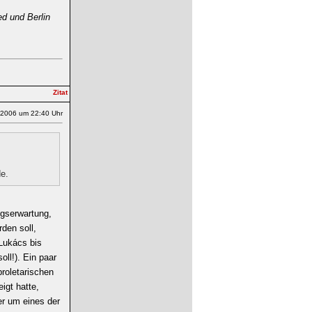
d und Berlin
.2006 um 22:40 Uhr
de.
ngserwartung,
rden soll,
 Lukács bis
ll!). Ein paar
proletarischen
igt hatte,
er um eines der