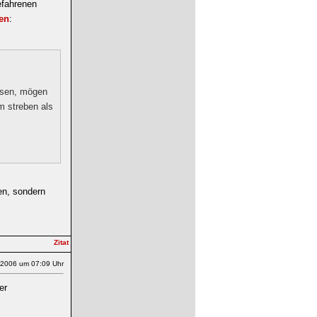
efahrenen
ten
:
assen, mögen
m streben als
ken, sondern
.2006 um 07:09 Uhr
er