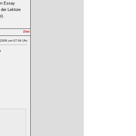
nen Essay
 der Lektüre
e).
.2006 um 07:04 Uhr
t