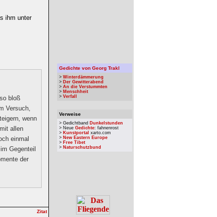
s ihm unter
Gedichte von Georg Trakl
>
Winterdämmerung
>
Der Gewitterabend
>
An die Verstummten
>
Menschheit
>
Verfall
so bloß
em Versuch,
Verweise
teigern, wenn
> Gedichtband
Dunkelstunden
mit allen
> Neue
Gedichte
: fahnenrost
>
Kunstportal
xarto.com
noch einmal
>
New Eastern Europe
>
Free Tibet
>
Naturschutzbund
 im Gegenteil
omente der