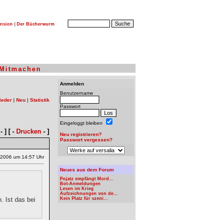
nsion
|
Der Bücherwurm
Mitmachen
Anmelden
Benutzername
ieder
|
Neu
|
Statistik
Passwort
Eingeloggt bleiben
- ] [ -
Drucken
- ]
Neu registrieren?
Passwort vergessen?
.2006 um 14:57 Uhr
Neues aus dem Forum
Pojatz empfängt Mord...
Bot-Anmeldungen
Lesen im Krieg
Aufzeichnungen von de...
 Ist das bei
Kein Platz für szeni...