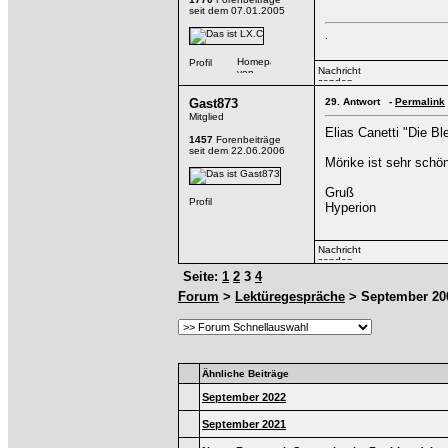
seit dem 07.01.2005
.
Gast873
29.
Antwort -
Permalink
Mitglied
Elias Canetti "Die 
1457
Forenbeiträge
seit dem 22.06.2006
Mörike ist sehr schön
Gruß
Hyperion
Seite:
1
2
3
4
Forum
>
Lektüregespräche
> September 20
Ähnliche Beiträge
September 2022
September 2021