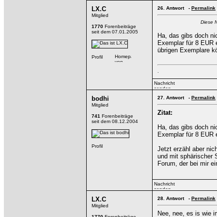
LX.C
26.
Antwort -
Permalink
Mitglied
Diese 
1770
Forenbeiträge
seit dem 07.01.2005
Ha, das gibs doch ni
Exemplar für 8 EUR e
übrigen Exemplare k
.
bodhi
27.
Antwort -
Permalink
Mitglied
Zitat:
741
Forenbeiträge
seit dem 08.12.2004
Ha, das gibs doch ni
Exemplar für 8 EUR e
Jetzt erzähl aber nic
und mit sphärischer 
Forum, der bei mir e
LX.C
28.
Antwort -
Permalink
Mitglied
Nee, nee, es is wie 
1770
Forenbeiträge