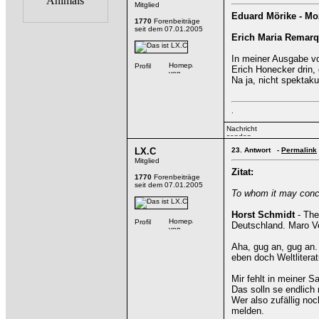
Mitglied
Eduard Mörike - Moz
1770
Forenbeiträge
seit dem 07.01.2005
Erich Maria Remarq
In meiner Ausgabe vo
Erich Honecker drin, 
Na ja, nicht spektak
.
LX.C
23.
Antwort -
Permalink
Mitglied
Zitat:
1770
Forenbeiträge
seit dem 07.01.2005
To whom it may conc
Horst Schmidt
- The
Deutschland. Maro Ver
Aha, gug an, gug an. 
eben doch Weltliteratu
Mir fehlt in meiner 
Das solln se endlich
Wer also zufällig noc
melden.