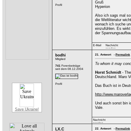
Gruß
Hyperion
Also ich sags mal so.
die Weltliteratur wic
wonach ich suche und
einzufühlen. Es wirkt
der Spannungsaufba
bodhi
21.
Antwort -
Permalink
Mitglied
To whom it may conc
741
Forenbeiträge
seit dem 08.12.2004
Horst Schmidt
- The
Deutschland. Maro Ver
Das Buch ist in Deut
http://www.maroverla
Und auch sonst bin ic
Vale.
Save Ukraine!
LX.C
22.
Antwort -
Permalink