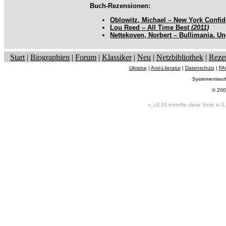
Buch-Rezensionen:
Oblowitz, Michael – New York Confid
Lou Reed – All Time Best
(2011)
Nettekoven, Norbert – Bullimania. 
Start
|
Biographien
|
Forum
|
Klassiker
|
Neu
|
Netzbibliothek
|
Reze
Ukraine
|
Anti-Literatur
|
Datenschutz
|
FA
Systementwur
© 200
v_v3.53 erstellte diese Seite in 