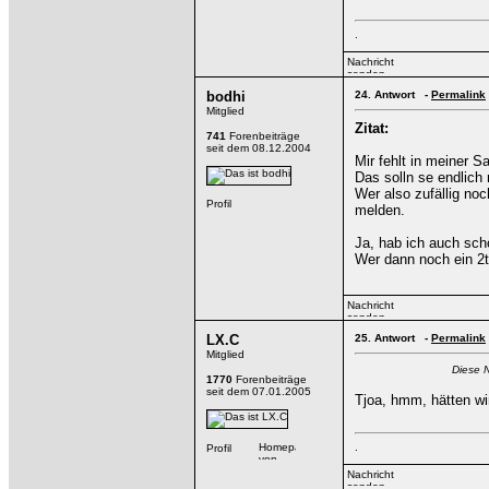
.
bodhi
24.
Antwort -
Permalink
Mitglied
Zitat:
741
Forenbeiträge
seit dem 08.12.2004
Mir fehlt in meiner 
Das solln se endlich
Wer also zufällig noc
melden.
Ja, hab ich auch scho
Wer dann noch ein 2te
LX.C
25.
Antwort -
Permalink
Mitglied
Diese 
1770
Forenbeiträge
seit dem 07.01.2005
Tjoa, hmm, hätten wi
.