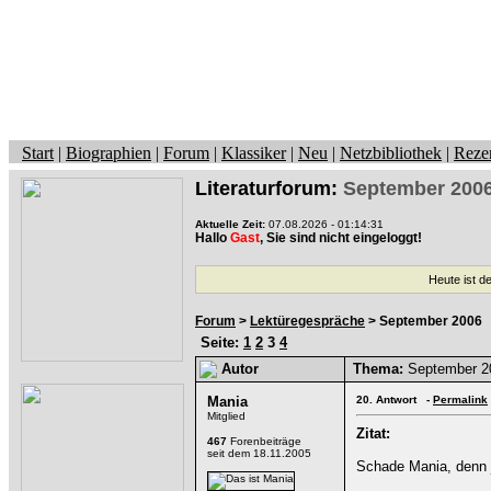
Start
|
Biographien
|
Forum
|
Klassiker
|
Neu
|
Netzbibliothek
|
Reze
Literaturforum:
September 200
Aktuelle Zeit:
07.08.2026 - 01:14:31
Hallo
Gast
, Sie sind nicht eingeloggt!
Heute ist d
Forum
>
Lektüregespräche
> September 2006
Seite:
1
2
3
4
Autor
Thema:
September 2
Mania
20.
Antwort -
Permalink
Mitglied
Zitat:
467
Forenbeiträge
seit dem 18.11.2005
Schade Mania, denn j