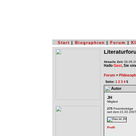
Start
|
Biographien
|
Forum
|
K
Literaturfo
Aktuelle Zeit:
06.08.20
Hallo
Gast
, Sie si
Forum
>
Philosoph
Seite:
1
2
3
4
5
Autor
JH
Mitglied
275
Forenbeiträge
seit dem 21.02.200