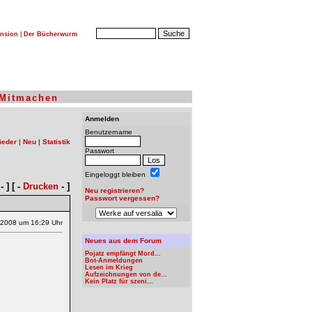
nsion
|
Der Bücherwurm
Mitmachen
Anmelden
Benutzername
ieder
|
Neu
|
Statistik
Passwort
Eingeloggt bleiben
- ] [ -
Drucken
- ]
Neu registrieren?
Passwort vergessen?
.2008 um 16:29 Uhr
Neues aus dem Forum
Pojatz empfängt Mord...
Bot-Anmeldungen
Lesen im Krieg
Aufzeichnungen von de...
Kein Platz für szeni...