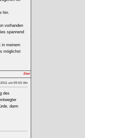
 hin.
on vorhanden
 dies spannend
rt in meinem
ss möglichst
.2011 um 05:53 Uhr
ng des
entwegter
ürde, dann