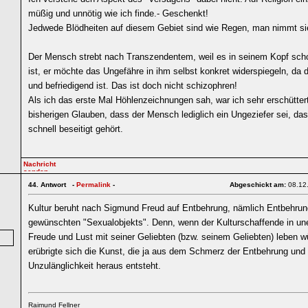
müßig und unnötig wie ich finde.- Geschenkt!
Jedwede Blödheiten auf diesem Gebiet sind wie Regen, man nimmt sie
Der Mensch strebt nach Transzendentem, weil es in seinem Kopf sch
ist, er möchte das Ungefähre in ihm selbst konkret widerspiegeln, da
und befriedigend ist. Das ist doch nicht schizophren!
Als ich das erste Mal Höhlenzeichnungen sah, war ich sehr erschütte
bisherigen Glauben, dass der Mensch lediglich ein Ungeziefer sei, da
schnell beseitigt gehört.
44.
Antwort -
Permalink
-
Abgeschickt am:
08.12
Kultur beruht nach Sigmund Freud auf Entbehrung, nämlich Entbehru
gewünschten "Sexualobjekts". Denn, wenn der Kulturschaffende in un
Freude und Lust mit seiner Geliebten (bzw. seinem Geliebten) leben w
erübrigte sich die Kunst, die ja aus dem Schmerz der Entbehrung und
Unzulänglichkeit heraus entsteht.
Raimund Fellner