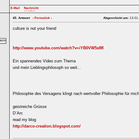
45.
Antwort -
Permalink
-
Abgeschickt am:
13.01
culture is not your friend
2
http://www.youtube.com/watch?v=iYB0VW5x8fI
Ein spannendes Video zum Thema
und mein Lieblingsphilosoph so weit...
Philosophie des Versagens klingt nach wertvoller Phiilosophie für mich
geistreiche Grüsse
D`Arc
read my blog
http://darco-creation.blogspot.com/