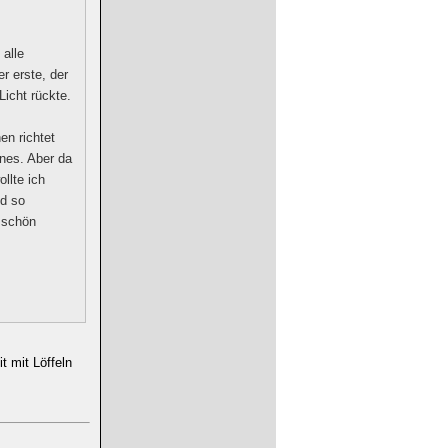
alle
r erste, der
Licht rückte.
en richtet
önes. Aber da
llte ich
nd so
r schön
t mit Löffeln