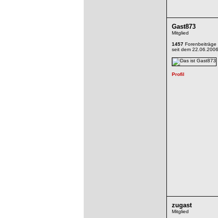
Gast873
Mitglied
1457
Forenbeiträge
seit dem 22.06.200
zugast
Mitglied