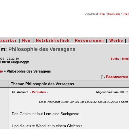
Zufallstext:
Neu
/
Klassisch
/
Reze
lassiker
|
Neu
|
Netzbibliothek
|
Rezensionen
|
Werke
|
rum:
Philosophie des Versagens
26 - 21:22:30
Suche
|
Mitgl
nd nicht eingeloggt!
ie
> Philosophie des Versagens
[ -
Beantworten
Thema:
Philosophie des Versagens
40.
Antwort -
Permalink
-
Abgeschickt am:
08.02
Diese Nachricht wurde von JH um 16:31:42 am 08.02.2008 editiert
7
Das Gehirn ist laut Lem eine Sackgasse.
Und die letzte Wand ist in einem Gleichnis