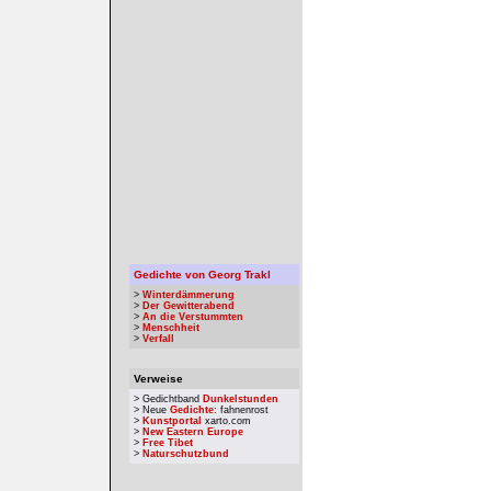
Gedichte von Georg Trakl
>
Winterdämmerung
>
Der Gewitterabend
>
An die Verstummten
>
Menschheit
>
Verfall
Verweise
> Gedichtband
Dunkelstunden
> Neue
Gedichte
: fahnenrost
>
Kunstportal
xarto.com
>
New Eastern Europe
>
Free Tibet
>
Naturschutzbund