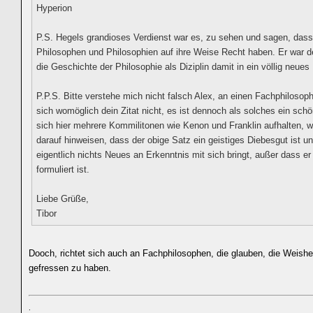
Hyperion
P.S. Hegels grandioses Verdienst war es, zu sehen und sagen, dass 
Philosophen und Philosophien auf ihre Weise Recht haben. Er war de
die Geschichte der Philosophie als Diziplin damit in ein völlig neues 
P.P.S. Bitte verstehe mich nicht falsch Alex, an einen Fachphilosoph
sich womöglich dein Zitat nicht, es ist dennoch als solches ein sch
sich hier mehrere Kommilitonen wie Kenon und Franklin aufhalten, wo
darauf hinweisen, dass der obige Satz ein geistiges Diebesgut ist u
eigentlich nichts Neues an Erkenntnis mit sich bringt, außer dass e
formuliert ist.
Liebe Grüße,
Tibor
Dooch, richtet sich auch an Fachphilosophen, die glauben, die Weishei
gefressen zu haben.
.