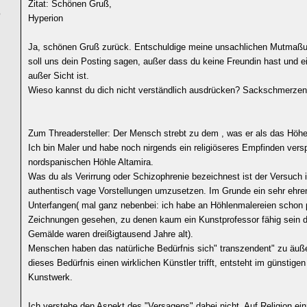
Zitat: Schönen Gruß,
0
Hyperion
Ja, schönen Gruß zurück. Entschuldige meine unsachlichen Mutmaßu
soll uns dein Posting sagen, außer dass du keine Freundin hast und e
außer Sicht ist.
Wieso kannst du dich nicht verständlich ausdrücken? Sackschmerze
Zum Threadersteller: Der Mensch strebt zu dem , was er als das Höhe
Ich bin Maler und habe noch nirgends ein religiöseres Empfinden verspü
nordspanischen Höhle Altamira.
Was du als Verirrung oder Schizophrenie bezeichnest ist der Versuch 
authentisch vage Vorstellungen umzusetzen. Im Grunde ein sehr ehre
Unterfangen( mal ganz nebenbei: ich habe an Höhlenmalereien schon 
Zeichnungen gesehen, zu denen kaum ein Kunstprofessor fähig sein dü
Gemälde waren dreißigtausend Jahre alt).
Menschen haben das natürliche Bedürfnis sich" transzendent" zu äu
dieses Bedürfnis einen wirklichen Künstler trifft, entsteht im günstigen 
Kunstwerk.
Ich verstehe den Aspekt des "Versagens" dabei nicht. Auf Religion ei