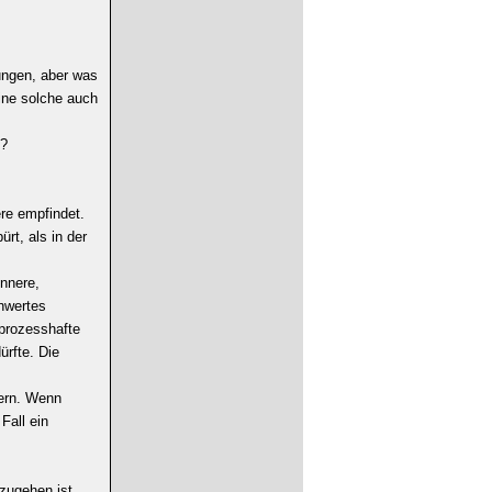
ngen, aber was
ine solche auch
n?
re empfindet.
rt, als in der
innere,
nwertes
prozesshafte
rfte. Die
ßern. Wenn
Fall ein
nzugehen ist