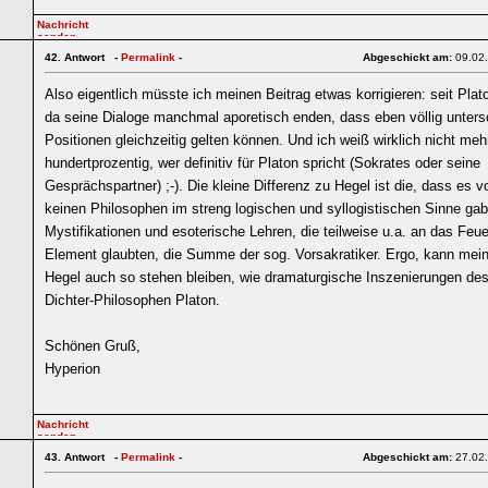
42.
Antwort -
Permalink
-
Abgeschickt am:
09.02
Also eigentlich müsste ich meinen Beitrag etwas korrigieren: seit Plat
6
da seine Dialoge manchmal aporetisch enden, dass eben völlig unters
Positionen gleichzeitig gelten können. Und ich weiß wirklich nicht meh
hundertprozentig, wer definitiv für Platon spricht (Sokrates oder seine
Gesprächspartner) ;-). Die kleine Differenz zu Hegel ist die, dass es v
keinen Philosophen im streng logischen und syllogistischen Sinne ga
Mystifikationen und esoterische Lehren, die teilweise u.a. an das Feue
Element glaubten, die Summe der sog. Vorsakratiker. Ergo, kann mei
Hegel auch so stehen bleiben, wie dramaturgische Inszenierungen des
Dichter-Philosophen Platon.
Schönen Gruß,
Hyperion
43.
Antwort -
Permalink
-
Abgeschickt am:
27.02