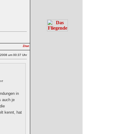
.2008 um 00:37 Uhr
ert
ündungen in
s auch je
die
lt kennt, hat