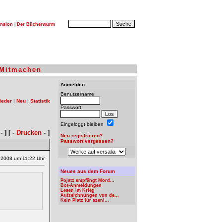
nsion
|
Der Bücherwurm
Mitmachen
Anmelden
Benutzername
ieder
|
Neu
|
Statistik
Passwort
Eingeloggt bleiben
- ] [ -
Drucken
- ]
Neu registrieren?
Passwort vergessen?
.2008 um 11:22 Uhr
Neues aus dem Forum
Pojatz empfängt Mord...
Bot-Anmeldungen
Lesen im Krieg
Aufzeichnungen von de...
Kein Platz für szeni...