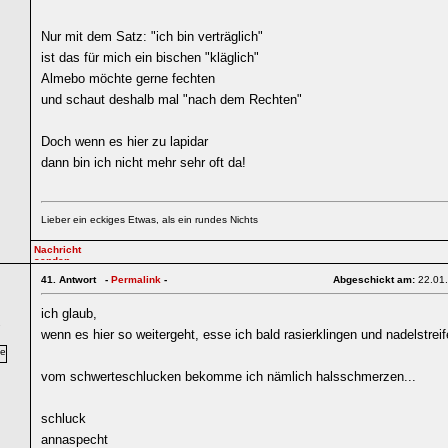
Nur mit dem Satz: "ich bin verträglich"
ist das für mich ein bischen "kläglich"
Almebo möchte gerne fechten
und schaut deshalb mal "nach dem Rechten"
Doch wenn es hier zu lapidar
dann bin ich nicht mehr sehr oft da!
Lieber ein eckiges Etwas, als ein rundes Nichts
41.
Antwort -
Permalink
-
Abgeschickt am:
22.01
ich glaub,
7
wenn es hier so weitergeht, esse ich bald rasierklingen und nadelstreif
vom schwerteschlucken bekomme ich nämlich halsschmerzen...
schluck
annaspecht