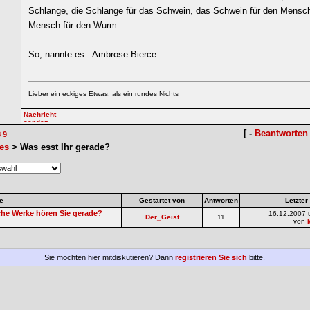
Schlange, die Schlange für das Schwein, das Schwein für den Mensc
Mensch für den Wurm.
So, nannte es : Ambrose Bierce
Lieber ein eckiges Etwas, als ein rundes Nichts
[ -
Beantworten
8
9
es
> Was esst Ihr gerade?
e
Gestartet von
Antworten
Letzter
lche Werke hören Sie gerade?
16.12.2007 
Der_Geist
11
von
Sie möchten hier mitdiskutieren? Dann
registrieren Sie sich
bitte.