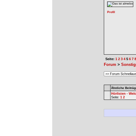
Seite:
1
2
3
4
5
6
7
Forum
>
Sonstig
Ähnliche Beiträg
Hörlisten - We
Seite:
1
2