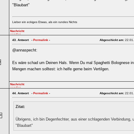
"Blaubart"
Lieber ein eckiges Etwas, als ein rundes Nichts
43.
Antwort -
Permalink
-
Abgeschickt am:
22.01
@annaspecht:
7
Es wäre schad um Deinen Hals. Wenn Du mal Spaghetti Bolognese i
Mengen machen solltest: ich helfe gerne beim Vertilgen.
44.
Antwort -
Permalink
-
Abgeschickt am:
22.01
Zitat:
7
Übrigens, ich bin Degenfechter, aus einer schlagenden Verbindung, 
"Blaubart"