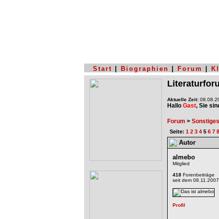
Start
|
Biographien
|
Forum
|
K
Literaturfo
Aktuelle Zeit:
08.08.20
Hallo
Gast
, Sie si
Forum
>
Sonstige
Seite:
1
2
3
4
5
6
7
Autor
almebo
Mitglied
418
Forenbeiträge
seit dem 08.11.2007