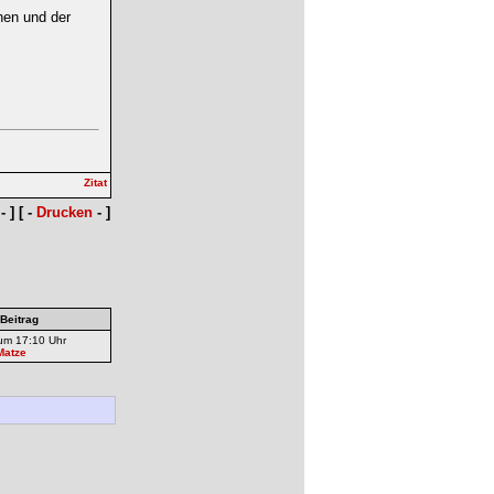
hen und der
- ] [ -
Drucken
- ]
 Beitrag
um 17:10 Uhr
Matze