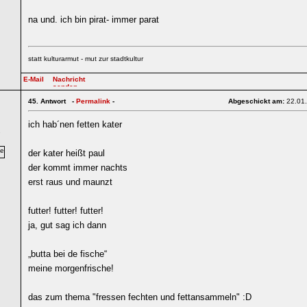
na und. ich bin pirat- immer parat
statt kulturarmut - mut zur stadtkultur
45.
Antwort -
Permalink
-
Abgeschickt am:
22.01
ich hab´nen fetten kater
7
der kater heißt paul
der kommt immer nachts
erst raus und maunzt
futter! futter! futter!
ja, gut sag ich dann
„butta bei de fische“
meine morgenfrische!
das zum thema "fressen fechten und fettansammeln" :D