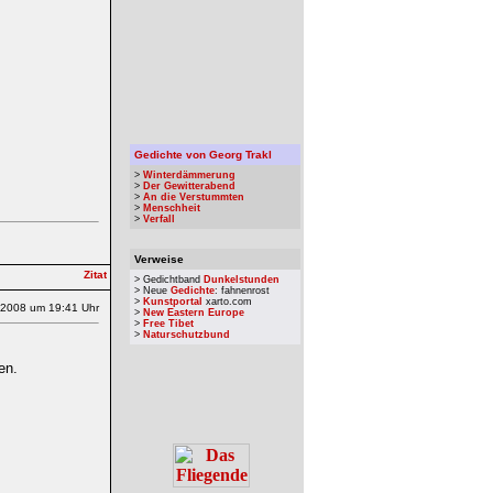
Gedichte von Georg Trakl
>
Winterdämmerung
>
Der Gewitterabend
>
An die Verstummten
>
Menschheit
>
Verfall
Verweise
> Gedichtband
Dunkelstunden
> Neue
Gedichte
: fahnenrost
>
Kunstportal
xarto.com
.2008 um 19:41 Uhr
>
New Eastern Europe
>
Free Tibet
>
Naturschutzbund
en.