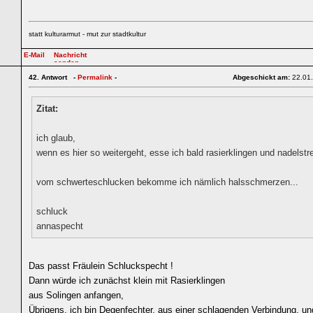
statt kulturarmut - mut zur stadtkultur
42.
Antwort -
Permalink
-
Abgeschickt am:
22.01
Zitat:
ich glaub,
wenn es hier so weitergeht, esse ich bald rasierklingen und nadelstre
vom schwerteschlucken bekomme ich nämlich halsschmerzen...
schluck
annaspecht
Das passt Fräulein Schluckspecht !
Dann würde ich zunächst klein mit Rasierklingen
aus Solingen anfangen,
Übrigens, ich bin Degenfechter, aus einer schlagenden Verbindung, un