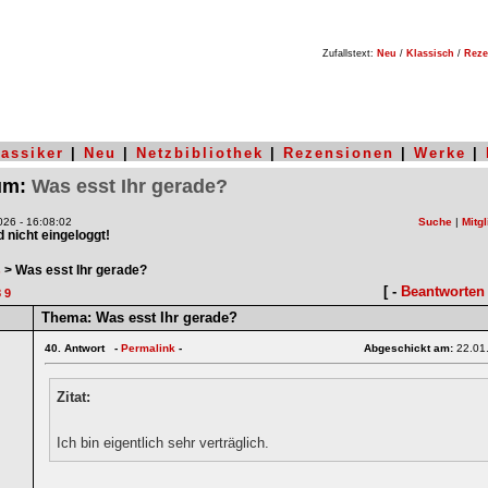
Zufallstext:
Neu
/
Klassisch
/
Reze
lassiker
|
Neu
|
Netzbibliothek
|
Rezensionen
|
Werke
|
rum:
Was esst Ihr gerade?
26 - 16:08:02
Suche
|
Mitgl
nd nicht eingeloggt!
s
> Was esst Ihr gerade?
[ -
Beantworten
8
9
Thema:
Was esst Ihr gerade?
40.
Antwort -
Permalink
-
Abgeschickt am:
22.01
Zitat:
Ich bin eigentlich sehr verträglich.