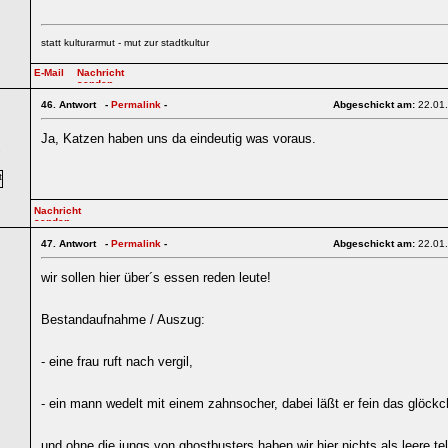
statt kulturarmut - mut zur stadtkultur
46.
Antwort -
Permalink
-
Abgeschickt am:
22.01
Ja, Katzen haben uns da eindeutig was voraus.
7
47.
Antwort -
Permalink
-
Abgeschickt am:
22.01
wir sollen hier über´s essen reden leute!
Bestandaufnahme / Auszug:
- eine frau ruft nach vergil,
- ein mann wedelt mit einem zahnsocher, dabei läßt er fein das glöckch
und ohne die jungs von ghostbusters haben wir hier nichts als leere tell