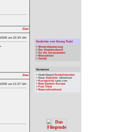
.2008 um 20:35 Uhr
Gedichte von Georg Trakl
”
>
Winterdämmerung
>
Der Gewitterabend
>
An die Verstummten
>
Menschheit
>
Verfall
Verweise
> Gedichtband
Dunkelstunden
> Neue
Gedichte
: fahnenrost
>
Kunstportal
xarto.com
.2008 um 21:07 Uhr
>
New Eastern Europe
>
Free Tibet
>
Naturschutzbund