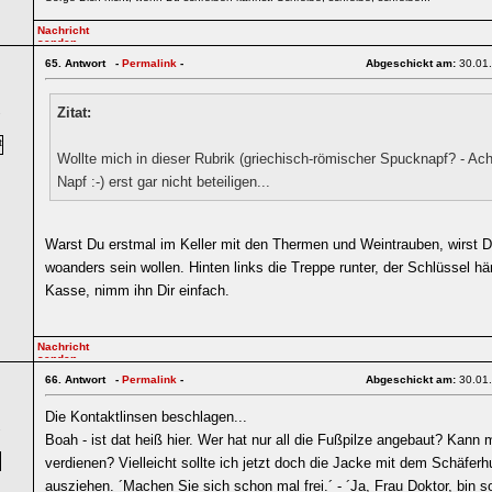
65.
Antwort -
Permalink
-
Abgeschickt am:
30.01
Zitat:
7
Wollte mich in dieser Rubrik (griechisch-römischer Spucknapf? - Ac
Napf :-) erst gar nicht beteiligen...
Warst Du erstmal im Keller mit den Thermen und Weintrauben, wirst 
woanders sein wollen. Hinten links die Treppe runter, der Schlüssel h
Kasse, nimm ihn Dir einfach.
66.
Antwort -
Permalink
-
Abgeschickt am:
30.01
Die Kontaktlinsen beschlagen...
7
Boah - ist dat heiß hier. Wer hat nur all die Fußpilze angebaut? Kann
verdienen? Vielleicht sollte ich jetzt doch die Jacke mit dem Schäferh
ausziehen. ´Machen Sie sich schon mal frei.´ - ´Ja, Frau Doktor, bin so 