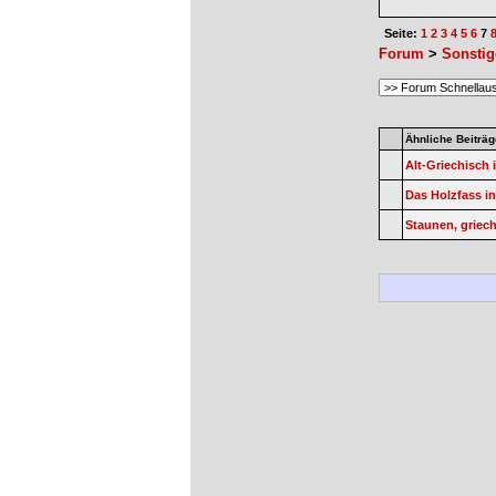
Seite:
1
2
3
4
5
6
7
Forum
>
Sonstig
Ähnliche Beiträg
Alt-Griechisch
Das Holzfass i
Staunen, griec