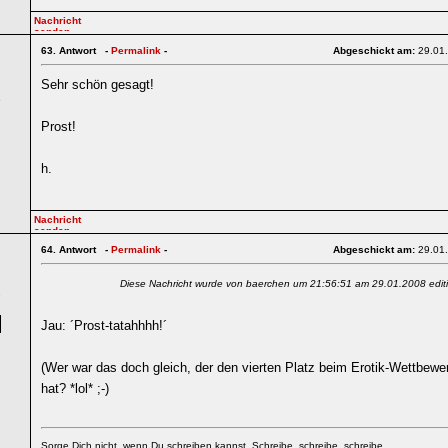
63.
Antwort -
Permalink
-
Abgeschickt am:
29.01
Sehr schön gesagt!
6
Prost!
h.
64.
Antwort -
Permalink
-
Abgeschickt am:
29.01
Diese Nachricht wurde von baerchen um 21:56:51 am 29.01.2008 editi
7
Jau: ´Prost-tatahhhh!´
(Wer war das doch gleich, der den vierten Platz beim Erotik-Wettbew
hat? *lol* ;-)
Sorge Dich nicht, wenn Du schreiben kannst. Schreibe, schreibe, schreibe...