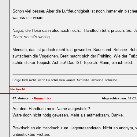
Schon viel besser. Aber die Luftfeuchtigkeit ist noch immer ein bisch
wat iss mir waam...
Nagut, die Hose dann also auch noch... Handtuch tut´s ja auch. So. Je
Doch: so ist´s wohlig.
Mensch, das ist ja doch recht kalt geworden. Sauerland: Schnee. Ruhr
zwitschern die Vögelchen. Breit macht sich der Frühling. Wie der Fußp
schön dicker Teppich. Ach so! Das IST Teppich. Mann, bin ich blöd.
Sorge Dich nicht, wenn Du schreiben kannst. Schreibe, schreibe, schreibe...
67.
Antwort -
Permalink
-
Abgeschickt am:
01.02
Auf dem Handtuch mein Name aufgestickt?
7
Wäre doch nicht nötig gewesen. Mehr als aufmerksam. Danke.
Praktisch so ein Handtuch zum Liegenreservieren. Nicht so anonym, 
unbesticktes Frottee.