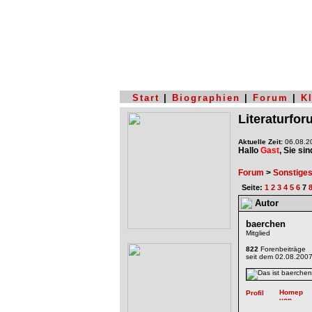
Start
|
Biographien
|
Forum
|
K
Literaturfo
Aktuelle Zeit:
06.08.20
Hallo
Gast
, Sie si
Forum
>
Sonstige
Seite:
1
2
3
4
5
6
7
Autor
baerchen
Mitglied
822
Forenbeiträge
seit dem 02.08.200