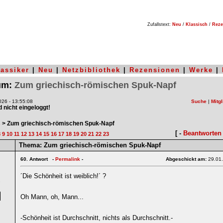
Zufallstext:
Neu
/
Klassisch
/
Reze
lassiker
|
Neu
|
Netzbibliothek
|
Rezensionen
|
Werke
|
rum:
Zum griechisch-römischen Spuk-Napf
26 - 13:55:08
Suche
|
Mitgl
nd nicht eingeloggt!
s
> Zum griechisch-römischen Spuk-Napf
[ -
Beantworten
8
9
10
11
12
13
14
15
16
17
18
19
20
21
22
23
Thema:
Zum griechisch-römischen Spuk-Napf
60.
Antwort -
Permalink
-
Abgeschickt am:
29.01
´Die Schönheit ist weiblich!´ ?
7
Oh Mann, oh, Mann...
-Schönheit ist Durchschnitt, nichts als Durchschnitt.-