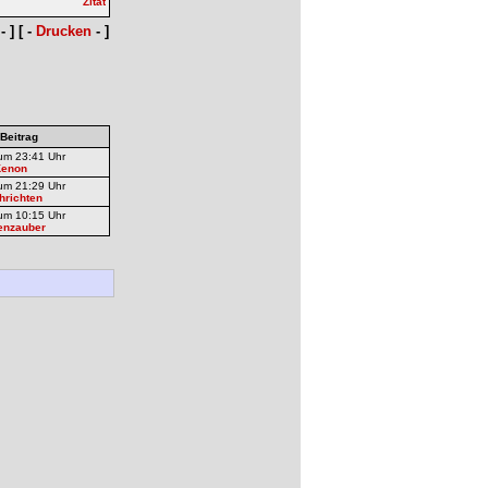
- ] [ -
Drucken
- ]
 Beitrag
um 23:41 Uhr
Kenon
um 21:29 Uhr
hrichten
um 10:15 Uhr
enzauber