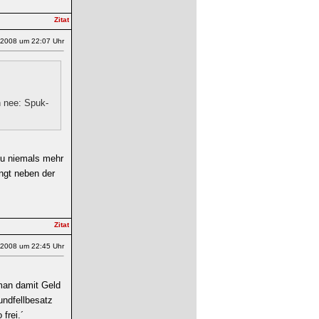
.2008 um 22:07 Uhr
h nee: Spuk-
Du niemals mehr
ängt neben der
.2008 um 22:45 Uhr
 man damit Geld
undfellbesatz
frei.´