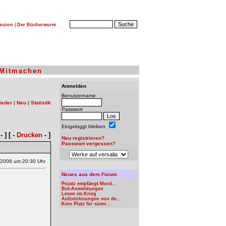
nsion
|
Der Bücherwurm
Mitmachen
Anmelden
Benutzername
ieder
|
Neu
|
Statistik
Passwort
Eingeloggt bleiben
- ] [ -
Drucken
- ]
Neu registrieren?
Passwort vergessen?
.2008 um 20:30 Uhr
Neues aus dem Forum
Pojatz empfängt Mord...
Bot-Anmeldungen
Lesen im Krieg
Aufzeichnungen von de...
Kein Platz für szeni...