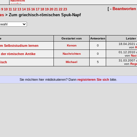
[ -
Beantworten
8
9
10
11
12
13
14
15
16
17
18
19
20
21
22
23
es
> Zum griechisch-römischen Spuk-Napf
e
Gestartet von
Antworten
Letzter
18.04.2021 
 im Selbststudium lernen
Kenon
0
von
01.12.2010 
n der römischen Antike
Nachrichten
0
von
Nac
31.03.2007 
hisch
Michael
5
von
Reg
Sie möchten hier mitdiskutieren? Dann
registrieren Sie sich
bitte.