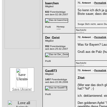
baerchen
71.
Antwort -
Permalink
Mitglied
So kenn ich dich ja ga
822
Forenbeiträge
Biste sauer, dass di
seit dem 02.08.2007
Sorge Dich nicht, wenn Du 
Der_Geist
72.
Antwort -
Permalink
Mitglied
Was für Bayern? Laut
952
Forenbeiträge
seit dem 25.02.2007
Gruß aus de Palz (hu
Gast873
73.
Antwort -
Permalink
Mitglied
Zitat:
1457
Forenbeiträge
seit dem 22.06.2006
(Wer war das doch gl
hat? *lol* ;-)
Save Ukraine!
ich. deklamierend. ei
Den goldenen Apfel 
gewählte diese Dame 