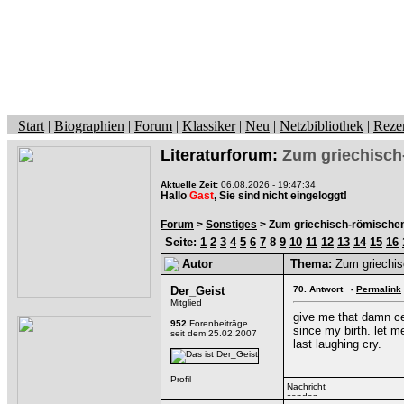
Start
|
Biographien
|
Forum
|
Klassiker
|
Neu
|
Netzbibliothek
|
Reze
Literaturforum:
Zum griechisch
Aktuelle Zeit:
06.08.2026 - 19:47:34
Hallo
Gast
, Sie sind nicht eingeloggt!
Forum
>
Sonstiges
> Zum griechisch-römische
Seite:
1
2
3
4
5
6
7
8
9
10
11
12
13
14
15
16
Autor
Thema:
Zum griechis
Der_Geist
70.
Antwort -
Permalink
Mitglied
give me that damn cel
952
Forenbeiträge
since my birth. let m
seit dem 25.02.2007
last laughing cry.