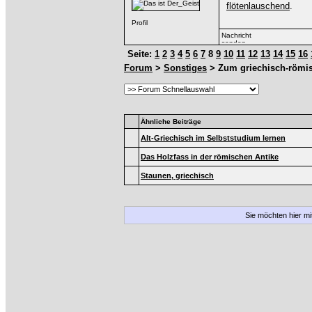
flötenlauschend
.
Seite:
1
2
3
4
5
6
7
8
9
10
11
12
13
14
15
16
Forum
>
Sonstiges
> Zum griechisch-römi
Ähnliche Beiträge
Alt-Griechisch im Selbststudium lernen
Das Holzfass in der römischen Antike
Staunen, griechisch
Sie möchten hier m