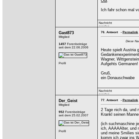
Oui
.
Ich fahr schon mal vo
Gast873
76.
Antwort -
Permalink
Mitglied
Diese Na
1457
Forenbeiträge
seit dem 22.06.2006
Heute spielt Austria
Gedankenexperiment
Wagner, Wittgenstein
Aufgehts Germanen! 
Gruß,
ein Donauschwabe
Der_Geist
77.
Antwort -
Permalink
Mitglied
2 Tage nich da, und 
952
Forenbeiträge
Krankl seinen Mannen
seit dem 25.02.2007
(ich suchmaschine jet
ich, AAAAAlter, und
und meine Smilies si
komm ich zwar ins W