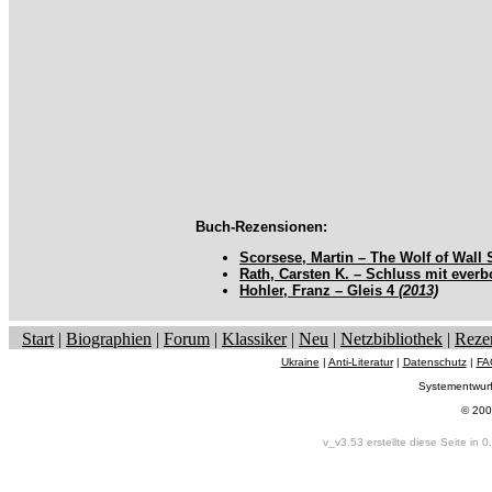
Buch-Rezensionen:
Scorsese, Martin – The Wolf of Wall 
Rath, Carsten K. – Schluss mit ever
Hohler, Franz – Gleis 4
(2013)
Start
|
Biographien
|
Forum
|
Klassiker
|
Neu
|
Netzbibliothek
|
Reze
Ukraine
|
Anti-Literatur
|
Datenschutz
|
FA
Systementwur
© 200
v_v3.53 erstellte diese Seite in 