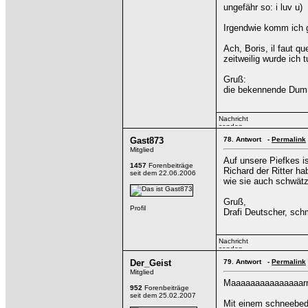
ungefähr so: i luv u)
Irgendwie komm ich gr
Ach, Boris, il faut q
zeitweilig wurde ich 
Gruß:
die bekennende Dum
Gast873
78.
Antwort -
Permalink
Mitglied
Auf unsere Piefkes i
1457
Forenbeiträge
Richard der Ritter ha
seit dem 22.06.2006
wie sie auch schwätz
Gruß,
Drafi Deutscher, sch
Der_Geist
79.
Antwort -
Permalink
Mitglied
Maaaaaaaaaaaaaaarmor
952
Forenbeiträge
seit dem 25.02.2007
Mit einem schneebed