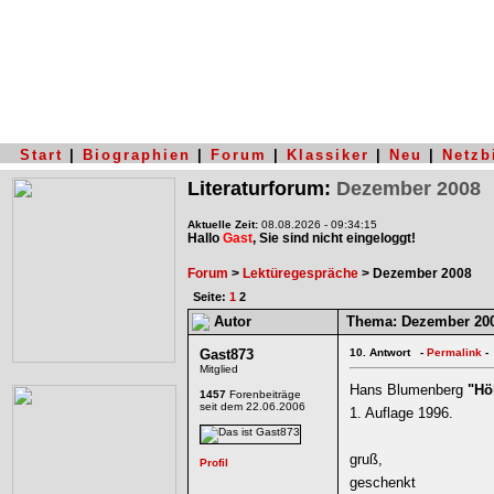
Start
|
Biographien
|
Forum
|
Klassiker
|
Neu
|
Netzb
Literaturforum:
Dezember 2008
Aktuelle Zeit:
08.08.2026 - 09:34:15
Hallo
Gast
, Sie sind nicht eingeloggt!
Forum
>
Lektüregespräche
> Dezember 2008
Seite:
1
2
Autor
Thema:
Dezember 20
Gast873
10.
Antwort -
Permalink
-
Mitglied
Hans Blumenberg
"Hö
1457
Forenbeiträge
seit dem 22.06.2006
1. Auflage 1996.
gruß,
geschenkt