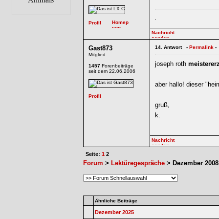
.
Gast873
14.
Antwort -
Permalink
-
Mitglied
joseph roth
meisterer
1457
Forenbeiträge
seit dem 22.06.2006
aber hallo! dieser "he
gruß,
k.
Seite:
1
2
Forum
>
Lektüregespräche
> Dezember 2008
Ähnliche Beiträge
Dezember 2025