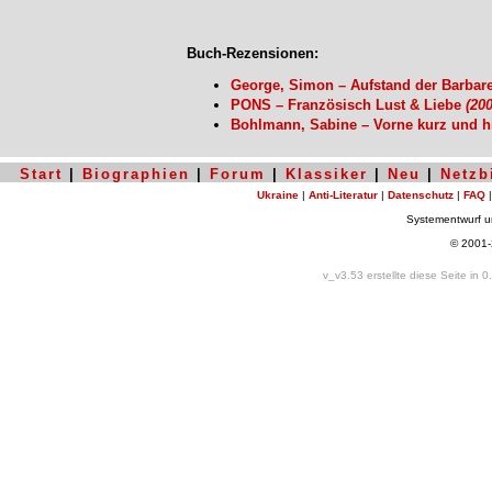
Buch-Rezensionen:
George, Simon – Aufstand der Barbare
PONS – Französisch Lust & Liebe
(200
Bohlmann, Sabine – Vorne kurz und h
Start
|
Biographien
|
Forum
|
Klassiker
|
Neu
|
Netzb
Ukraine
|
Anti-Literatur
|
Datenschutz
|
FAQ
Systementwurf 
© 2001
v_v3.53 erstellte diese Seite in 