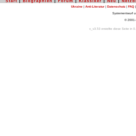
Start
|
Biographien
|
Forum
|
Klassiker
|
Neu
|
Netzb
Ukraine
|
Anti-Literatur
|
Datenschutz
|
FAQ
Systementwurf 
© 2001
v_v3.53 erstellte diese Seite in 