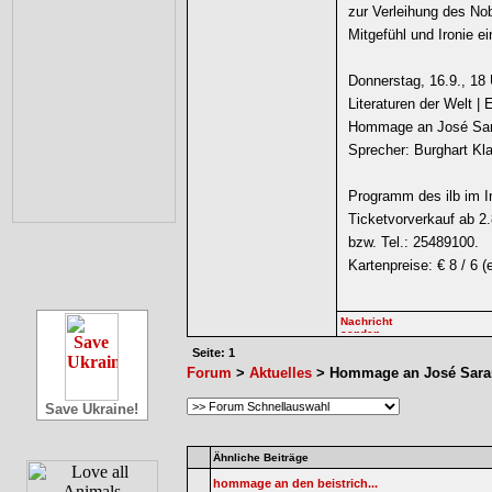
zur Verleihung des No
Mitgefühl und Ironie e
Donnerstag, 16.9., 18
Literaturen der Welt | 
Hommage an José Sar
Sprecher: Burghart Kl
Programm des ilb im I
Ticketvorverkauf ab 2
bzw. Tel.: 25489100.
Kartenpreise: € 8 / 6 (
Seite: 1
Forum
>
Aktuelles
> Hommage an José Sar
Save Ukraine!
Ähnliche Beiträge
hommage an den beistrich...