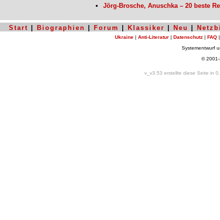
Jörg-Brosche, Anuschka – 20 beste Re
Start
|
Biographien
|
Forum
|
Klassiker
|
Neu
|
Netzb
Ukraine
|
Anti-Literatur
|
Datenschutz
|
FAQ
Systementwurf 
© 2001
v_v3.53 erstellte diese Seite in 