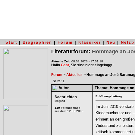
Start
|
Biographien
|
Forum
|
Klassiker
|
Neu
|
Netzb
Literaturforum:
Hommage an Jo
Aktuelle Zeit:
08.08.2026 - 17:01:18
Hallo
Gast
, Sie sind nicht eingeloggt!
Forum
>
Aktuelles
> Hommage an José Sarama
Seite: 1
Autor
Thema:
Hommage an 
Nachrichten
Eröffnungsbeitrag
Mitglied
Im Juni 2010 verstarb 
140
Forenbeiträge
seit dem 12.03.2005
Kinderbuchautor und –
erinnert an den große
Widerstand zu leisten
kritisch kommentiert 