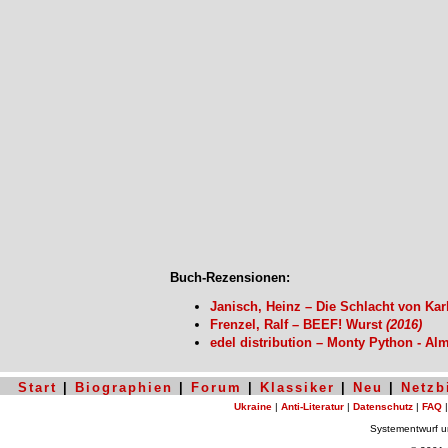
Buch-Rezensionen:
Janisch, Heinz – Die Schlacht von Ka
Frenzel, Ralf – BEEF! Wurst
(2016)
edel distribution – Monty Python - Al
Start
|
Biographien
|
Forum
|
Klassiker
|
Neu
|
Netzb
Ukraine
|
Anti-Literatur
|
Datenschutz
|
FAQ
Systementwurf 