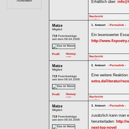
Erhältlich über:
info@t
Matze
1.
Antwort -
Permalink
-
Mitglied
Ein lesenswerter Essay
719
Forenbeiträge
seit dem 09.04.2006
http://www.fixpoetry
Matze
2.
Antwort -
Permalink
-
Mitglied
Eine weitere Reaktion
719
Forenbeiträge
seit dem 09.04.2006
extra.de/literatur/r
Matze
3.
Antwort -
Permalink
-
Mitglied
zusätzlich kann man e
719
Forenbeiträge
seit dem 09.04.2006
herunterladen:
http://
next-top-novel