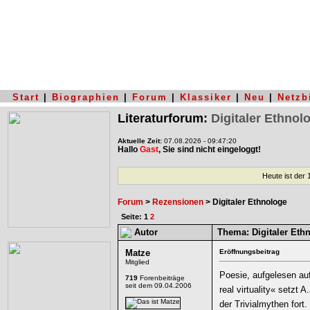
Start
|
Biographien
|
Forum
|
Klassiker
|
Neu
|
Netzb
Literaturforum:
Digitaler Ethnol
Aktuelle Zeit:
07.08.2026 - 09:47:20
Hallo
Gast
, Sie sind nicht eingeloggt!
Heute ist der
Forum
>
Rezensionen
> Digitaler Ethnologe
Seite: 1
2
Autor
Thema:
Digitaler Eth
Matze
Eröffnungsbeitrag
Mitglied
Poesie, aufgelesen auf
719
Forenbeiträge
seit dem 09.04.2006
real virtuality« setz
der Trivialmythen fort