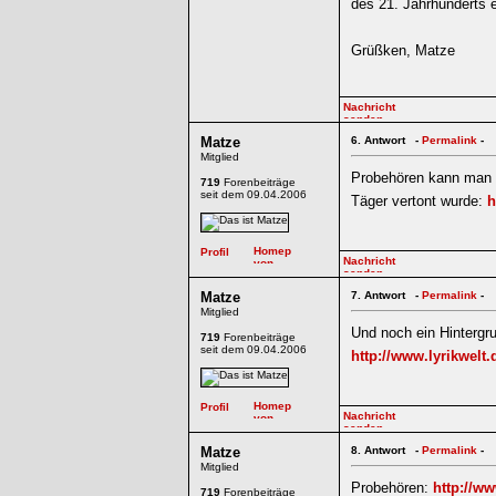
des 21. Jahrhunderts 
Grüßken, Matze
Matze
6.
Antwort -
Permalink
-
Mitglied
Probehören kann man e
719
Forenbeiträge
seit dem 09.04.2006
Täger vertont wurde:
h
Matze
7.
Antwort -
Permalink
-
Mitglied
Und noch ein Hintergr
719
Forenbeiträge
seit dem 09.04.2006
http://www.lyrikwelt
Matze
8.
Antwort -
Permalink
-
Mitglied
Probehören:
http://w
719
Forenbeiträge