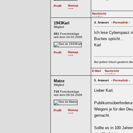
1943Karl
4.
Antwort -
Permalink
-
Mitglied
Ich lese Cyberspasz no
451
Forenbeiträge
seit dem 24.02.2008
Buches spricht...
Karl
Bei jedem Irrtum gewinnt die
Matze
5.
Antwort -
Permalink
-
Mitglied
Lieber Karl,
719
Forenbeiträge
seit dem 09.04.2006
Publikumsüberforderung
Weigoni je für den De
gemacht.
Sollte es in 100 Jahre