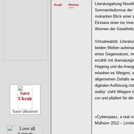
Literaturgattung Novel
Somnambulismus der We
mokanten Blick einer 
Ekstase einer ins Inn
Wonnen der Gewöhnlich
Virtualrealität. Liter
beiden Welten aufeinan
eines Gegensatzes, tre
erzählt mit dramaturg
Hopping und die Aneign
erlauben es Weigoni, 
allgemeinen Zerfalls w
digitalen Auflösung mi
reality’ zieht Weigoni 
vor und plädiert für di
Save Ukraine!
»Cyberspasz, a real vi
Mülheim 2012 – Limiti