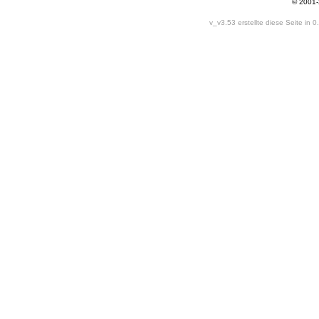
© 2001
v_v3.53 erstellte diese Seite in 