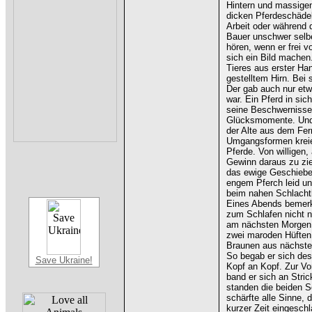
Hintern und massigen
dicken Pferdeschädel
Arbeit oder während
Bauer unschwer selbe
hören, wenn er frei v
sich ein Bild machen
Tieres aus erster Ha
gestelltem Hirn. Bei
Der gab auch nur et
war. Ein Pferd in sic
seine Beschwernisse,
Glücksmomente. Und w
der Alte aus dem Fer
Umgangsformen kreier
Pferde. Von willigen,
Gewinn daraus zu zie
das ewige Geschiebe
engem Pferch leid un
beim nahen Schlacht
Eines Abends bemerkt
zum Schlafen nicht n
am nächsten Morgen 
zwei maroden Hüften 
Braunen aus nächste
So begab er sich des 
Save Ukraine!
Kopf an Kopf. Zur Vor
band er sich an Stric
standen die beiden S
schärfte alle Sinne,
kurzer Zeit eingeschl