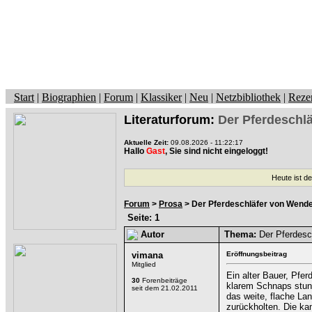
Start
|
Biographien
|
Forum
|
Klassiker
|
Neu
|
Netzbibliothek
|
Reze
Literaturforum:
Der Pferdeschl
Aktuelle Zeit:
09.08.2026 - 11:22:17
Hallo
Gast
, Sie sind nicht eingeloggt!
Heute ist d
Forum
>
Prosa
> Der Pferdeschläfer von Wende
Seite: 1
Autor
Thema:
Der Pferdesc
vimana
Eröffnungsbeitrag
Mitglied
Ein alter Bauer, Pfe
30
Forenbeiträge
klarem Schnaps stund
seit dem 21.02.2011
das weite, flache La
zurückholten. Die ka