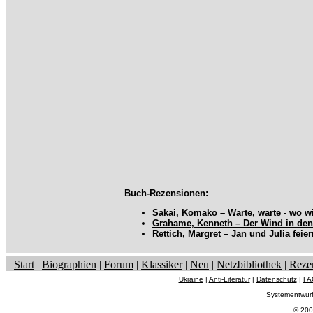
Buch-Rezensionen:
Sakai, Komako – Warte, warte - wo w
Grahame, Kenneth – Der Wind in de
Rettich, Margret – Jan und Julia fei
Start
|
Biographien
|
Forum
|
Klassiker
|
Neu
|
Netzbibliothek
|
Reze
Ukraine
|
Anti-Literatur
|
Datenschutz
|
FA
Systementwur
© 200