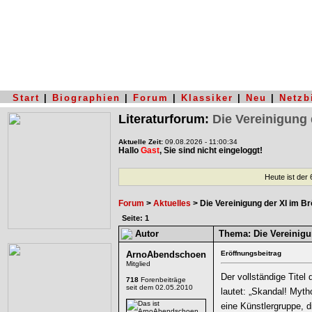
Start
|
Biographien
|
Forum
|
Klassiker
|
Neu
|
Netzb
Literaturforum:
Die Vereinigung
Aktuelle Zeit:
09.08.2026 - 11:00:34
Hallo
Gast
, Sie sind nicht eingeloggt!
Heute ist der
Forum
>
Aktuelles
> Die Vereinigung der XI im 
Seite: 1
Autor
Thema:
Die Vereinig
ArnoAbendschoen
Eröffnungsbeitrag
Mitglied
Der vollständige Titel
718
Forenbeiträge
seit dem 02.05.2010
lautet: „Skandal! Myth
eine Künstlergruppe, d