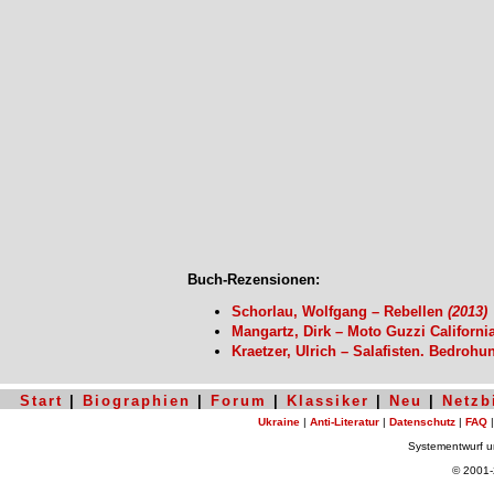
Buch-Rezensionen:
Schorlau, Wolfgang – Rebellen
(2013)
Mangartz, Dirk – Moto Guzzi Californi
Kraetzer, Ulrich – Salafisten. Bedroh
Start
|
Biographien
|
Forum
|
Klassiker
|
Neu
|
Netzb
Ukraine
|
Anti-Literatur
|
Datenschutz
|
FAQ
Systementwurf 
© 2001