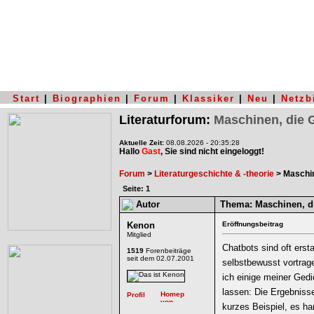
Start
|
Biographien
|
Forum
|
Klassiker
|
Neu
|
Netzb
Literaturforum:
Maschinen, die 
Aktuelle Zeit:
08.08.2026 - 20:35:28
Hallo
Gast
, Sie sind nicht eingeloggt!
Forum
>
Literaturgeschichte & -theorie
> Maschin
Seite: 1
Autor
Thema:
Maschinen, di
Kenon
Eröffnungsbeitrag
Mitglied
Chatbots sind oft erst
1519
Forenbeiträge
seit dem 02.07.2001
selbstbewusst vortrage
ich einige meiner Gedi
lassen: Die Ergebnisse
kurzes Beispiel, es ha