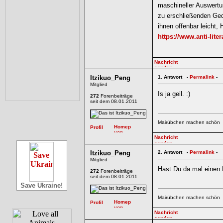
maschineller Auswertu
zu erschließenden Gedi
ihnen offenbar leicht,
https://www.anti-lit
Itzikuo_Peng
1.
Antwort -
Permalink
-
Mitglied
Is ja geil. :)
272
Forenbeiträge
seit dem 08.01.2011
Mairübchen machen schön
Itzikuo_Peng
2.
Antwort -
Permalink
-
Mitglied
Hast Du da mal einen 
272
Forenbeiträge
seit dem 08.01.2011
Save Ukraine!
Mairübchen machen schön