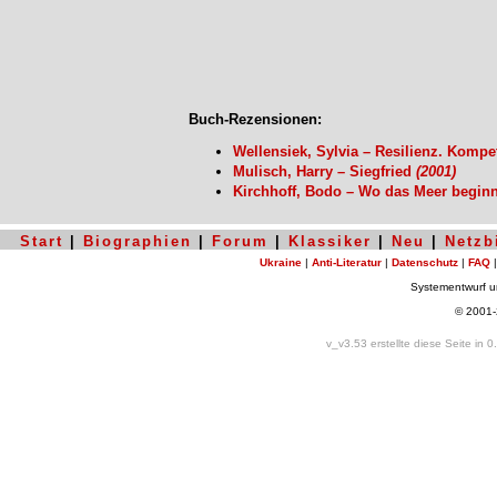
Buch-Rezensionen:
Wellensiek, Sylvia – Resilienz. Komp
Mulisch, Harry – Siegfried
(2001)
Kirchhoff, Bodo – Wo das Meer begin
Start
|
Biographien
|
Forum
|
Klassiker
|
Neu
|
Netzb
Ukraine
|
Anti-Literatur
|
Datenschutz
|
FAQ
Systementwurf 
© 2001
v_v3.53 erstellte diese Seite in 