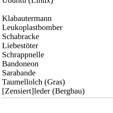
Ubuntu (Linux)
Klabautermann
Leukoplastbomber
Schabracke
Liebestöter
Schrappnelle
Bandoneon
Sarabande
Taumellolch (Gras)
[Zensiert]leder (Bergbau)