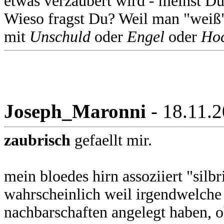
etwas verzaubert wird - meinst Du
Wieso fragst Du? Weil man "weiß"
mit
Unschuld
oder
Engel
oder
Hoc
Joseph_Maronni
- 18.11.
zaubrisch
gefaellt mir.
mein bloedes hirn assoziiert "silb
wahrscheinlich weil irgendwelche
nachbarschaften angelegt haben, 