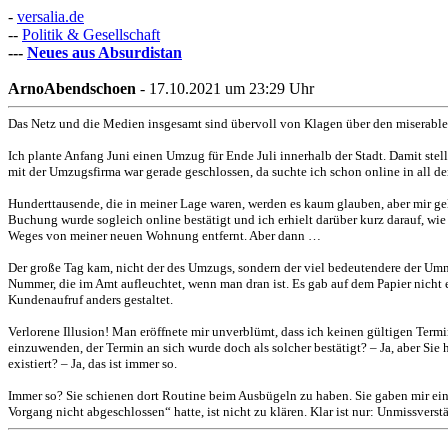
-
versalia.de
--
Politik & Gesellschaft
---
Neues aus Absurdistan
ArnoAbendschoen
- 17.10.2021 um 23:29 Uhr
Das Netz und die Medien insgesamt sind übervoll von Klagen über den miserablen 
Ich plante Anfang Juni einen Umzug für Ende Juli innerhalb der Stadt. Damit ste
mit der Umzugsfirma war gerade geschlossen, da suchte ich schon online in all d
Hunderttausende, die in meiner Lage waren, werden es kaum glauben, aber mir gela
Buchung wurde sogleich online bestätigt und ich erhielt darüber kurz darauf, wi
Weges von meiner neuen Wohnung entfernt. Aber dann …
Der große Tag kam, nicht der des Umzugs, sondern der viel bedeutendere der Umm
Nummer, die im Amt aufleuchtet, wenn man dran ist. Es gab auf dem Papier nicht 
Kundenaufruf anders gestaltet.
Verlorene Illusion! Man eröffnete mir unverblümt, dass ich keinen gültigen Termin
einzuwenden, der Termin an sich wurde doch als solcher bestätigt? – Ja, aber Si
existiert? – Ja, das ist immer so.
Immer so? Sie schienen dort Routine beim Ausbügeln zu haben. Sie gaben mir e
Vorgang nicht abgeschlossen“ hatte, ist nicht zu klären. Klar ist nur: Unmissvers