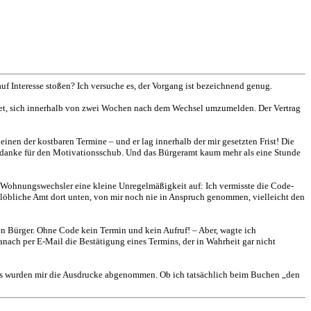
f Interesse stoßen? Ich versuche es, der Vorgang ist bezeichnend genug.
ichtet, sich innerhalb von zwei Wochen nach dem Wechsel umzumelden. Der Vertrag
inen der kostbaren Termine – und er lag innerhalb der mir gesetzten Frist! Die
rt, danke für den Motivationsschub. Und das Bürgeramt kaum mehr als eine Stunde
r Wohnungswechsler eine kleine Unregelmäßigkeit auf: Ich vermisste die Code-
s löbliche Amt dort unten, von mir noch nie in Anspruch genommen, vielleicht den
eten Bürger. Ohne Code kein Termin und kein Aufruf! – Aber, wagte ich
nach per E-Mail die Bestätigung eines Termins, der in Wahrheit gar nicht
gs wurden mir die Ausdrucke abgenommen. Ob ich tatsächlich beim Buchen „den