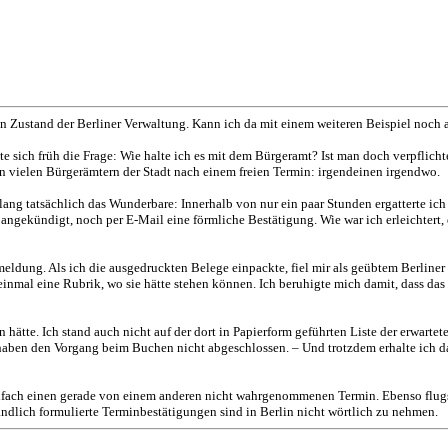
Zustand der Berliner Verwaltung. Kann ich da mit einem weiteren Beispiel noch au
llte sich früh die Frage: Wie halte ich es mit dem Bürgeramt? Ist man doch verpfl
en vielen Bürgerämtern der Stadt nach einem freien Termin: irgendeinen irgendwo.
ng tatsächlich das Wunderbare: Innerhalb von nur ein paar Stunden ergatterte ich e
e angekündigt, noch per E-Mail eine förmliche Bestätigung. Wie war ich erleichte
eldung. Als ich die ausgedruckten Belege einpackte, fiel mir als geübtem Berline
einmal eine Rubrik, wo sie hätte stehen können. Ich beruhigte mich damit, dass da
 hätte. Ich stand auch nicht auf der dort in Papierform geführten Liste der erwart
e haben den Vorgang beim Buchen nicht abgeschlossen. – Und trotzdem erhalte ich da
infach einen gerade von einem anderen nicht wahrgenommenen Termin. Ebenso flu
tändlich formulierte Terminbestätigungen sind in Berlin nicht wörtlich zu nehmen.