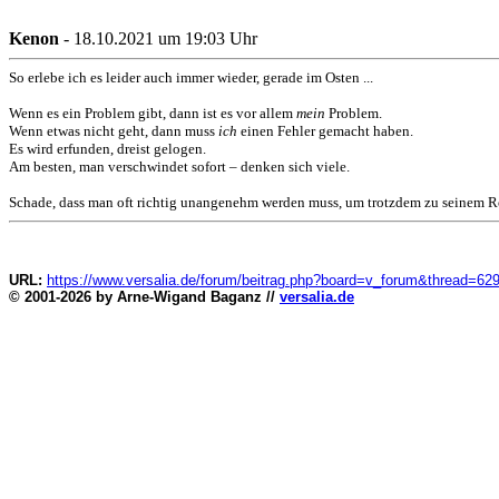
Kenon
- 18.10.2021 um 19:03 Uhr
So erlebe ich es leider auch immer wieder, gerade im Osten ...
Wenn es ein Problem gibt, dann ist es vor allem
mein
Problem.
Wenn etwas nicht geht, dann muss
ich
einen Fehler gemacht haben.
Es wird erfunden, dreist gelogen.
Am besten, man verschwindet sofort – denken sich viele.
Schade, dass man oft richtig unangenehm werden muss, um trotzdem zu seinem 
URL:
https://www.versalia.de/forum/beitrag.php?board=v_forum&thread=62
© 2001-2026 by Arne-Wigand Baganz //
versalia.de