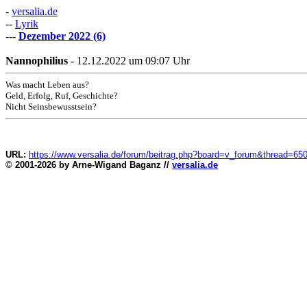
-
versalia.de
--
Lyrik
---
Dezember 2022 (6)
Nannophilius
- 12.12.2022 um 09:07 Uhr
Was macht Leben aus?
Geld, Erfolg, Ruf, Geschichte?
Nicht Seinsbewusstsein?
URL:
https://www.versalia.de/forum/beitrag.php?board=v_forum&thread=65
© 2001-2026 by Arne-Wigand Baganz //
versalia.de