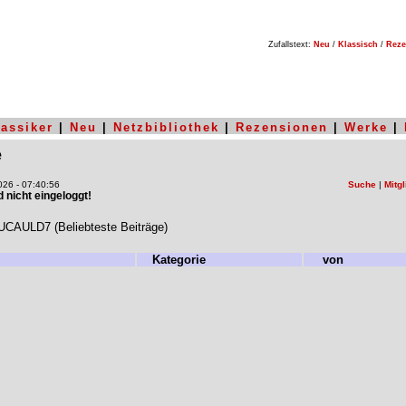
Zufallstext:
Neu
/
Klassisch
/
Reze
lassiker
|
Neu
|
Netzbibliothek
|
Rezensionen
|
Werke
|
e
26 - 07:40:56
Suche
|
Mitgl
nd nicht eingeloggt!
CAULD7 (Beliebteste Beiträge)
Kategorie
von