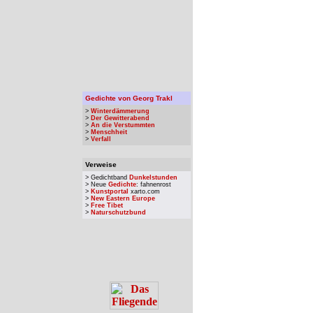
Gedichte von Georg Trakl
>
Winterdämmerung
>
Der Gewitterabend
>
An die Verstummten
>
Menschheit
>
Verfall
Verweise
> Gedichtband
Dunkelstunden
> Neue
Gedichte
: fahnenrost
>
Kunstportal
xarto.com
>
New Eastern Europe
>
Free Tibet
>
Naturschutzbund