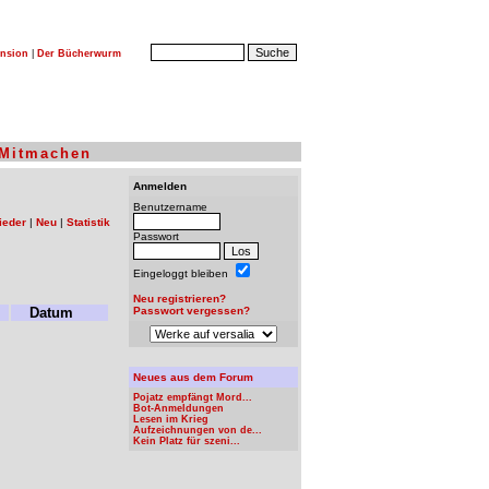
nsion
|
Der Bücherwurm
Mitmachen
Anmelden
Benutzername
ieder
|
Neu
|
Statistik
Passwort
Eingeloggt bleiben
Neu registrieren?
Datum
Passwort vergessen?
Neues aus dem Forum
Pojatz empfängt Mord...
Bot-Anmeldungen
Lesen im Krieg
Aufzeichnungen von de...
Kein Platz für szeni...