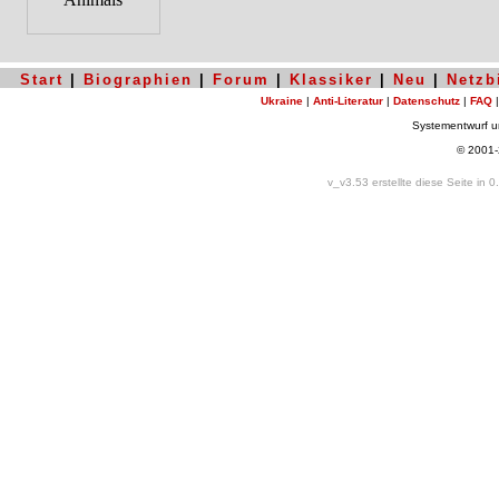
Start
|
Biographien
|
Forum
|
Klassiker
|
Neu
|
Netzb
Ukraine
|
Anti-Literatur
|
Datenschutz
|
FAQ
Systementwurf 
© 2001
v_v3.53 erstellte diese Seite in 