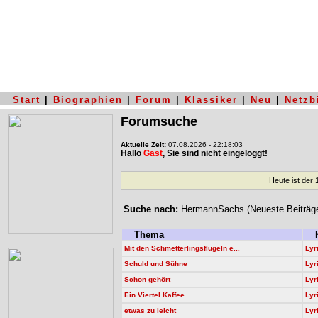
Start
|
Biographien
|
Forum
|
Klassiker
|
Neu
|
Netzb
Forumsuche
Aktuelle Zeit:
07.08.2026 - 22:18:03
Hallo
Gast
, Sie sind nicht eingeloggt!
Heute ist der
Suche nach:
HermannSachs (Neueste Beiträg
Thema
K
Mit den Schmetterlingsflügeln e...
Lyr
Schuld und Sühne
Lyr
Schon gehört
Lyr
Ein Viertel Kaffee
Lyr
etwas zu leicht
Lyr