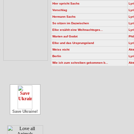
Hier spricht Sachs
Lyr
Vorschlag
Lyr
Hermann Sachs
Lyr
So sitzen im Dazwischen
Lyr
Elke erzählt eine Weihnachtsges...
Lyr
Warten auf Godot
Phi
Elke und das Ursprungsland
Lyr
Weiss nicht
Akt
Berlin
Lyr
Wie ich zum schreiben gekommen b...
Akt
Save Ukraine!