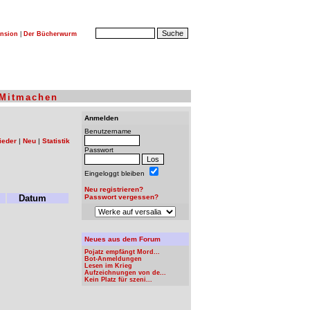
nsion
|
Der Bücherwurm
Mitmachen
Anmelden
Benutzername
ieder
|
Neu
|
Statistik
Passwort
Eingeloggt bleiben
Neu registrieren?
Datum
Passwort vergessen?
Neues aus dem Forum
Pojatz empfängt Mord...
Bot-Anmeldungen
Lesen im Krieg
Aufzeichnungen von de...
Kein Platz für szeni...