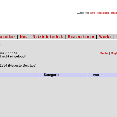
Zufallstext:
Neu
/
Klassisch
/
Reze
lassiker
|
Neu
|
Netzbibliothek
|
Rezensionen
|
Werke
|
e
26 - 18:10:59
Suche
|
Mitgl
nd nicht eingeloggt!
934 (Neueste Beiträge)
Kategorie
von