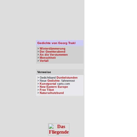
Gedichte von Georg Trakl
>
Winterdämmerung
>
Der Gewitterabend
>
An die Verstummten
>
Menschheit
>
Verfall
Verweise
> Gedichtband
Dunkelstunden
> Neue
Gedichte
: fahnenrost
>
Kunstportal
xarto.com
>
New Eastern Europe
>
Free Tibet
>
Naturschutzbund