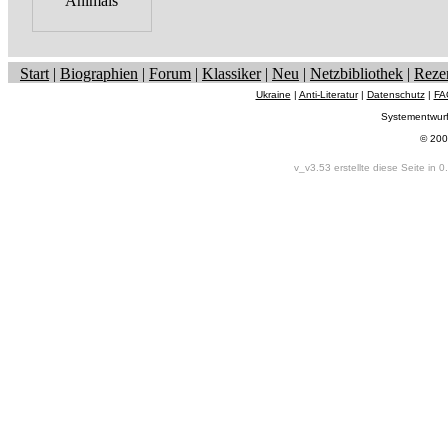
Start
|
Biographien
|
Forum
|
Klassiker
|
Neu
|
Netzbibliothek
|
Reze
Ukraine
|
Anti-Literatur
|
Datenschutz
|
FA
Systementwur
© 200
v_v3.53 erstellte diese Seite in 