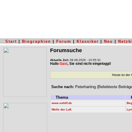
Start
|
Biographien
|
Forum
|
Klassiker
|
Neu
|
Netzb
Forumsuche
Aktuelle Zeit:
09.08.2026 - 10:55:31
Hallo
Gast
, Sie sind nicht eingeloggt!
Heute ist der
Suche nach:
Peterharting (Beliebteste Beiträg
Thema
K
www.eahilf.de
Beg
Welle der Luft
Lyr