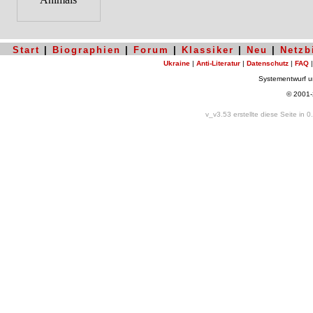
Start
|
Biographien
|
Forum
|
Klassiker
|
Neu
|
Netzb
Ukraine
|
Anti-Literatur
|
Datenschutz
|
FAQ
Systementwurf 
© 2001
v_v3.53 erstellte diese Seite in 