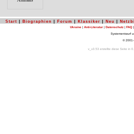
Start
|
Biographien
|
Forum
|
Klassiker
|
Neu
|
Netzb
Ukraine
|
Anti-Literatur
|
Datenschutz
|
FAQ
Systementwurf 
© 2001
v_v3.53 erstellte diese Seite in 