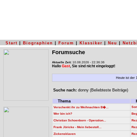
Start
|
Biographien
|
Forum
|
Klassiker
|
Neu
|
Netzb
Forumsuche
Aktuelle Zeit:
10.08.2026 - 22:36:36
Hallo
Gast
, Sie sind nicht eingeloggt!
Heute ist der
Suche nach:
donny (Beliebteste Beiträge)
Thema
K
Son
Verschenkt ihr zu Weihnachten B�...
Wer bin ich?
Beg
Christian Schoenborn - Operation...
Rez
Frank Jöricke - Mein liebestoll...
Rez
Zickensklaven
Rez