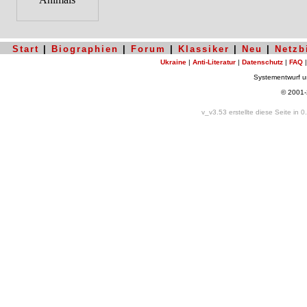
Start
|
Biographien
|
Forum
|
Klassiker
|
Neu
|
Netzb
Ukraine
|
Anti-Literatur
|
Datenschutz
|
FAQ
Systementwurf 
© 2001
v_v3.53 erstellte diese Seite in 