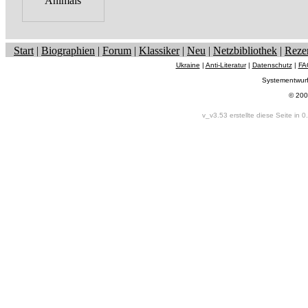
Start
|
Biographien
|
Forum
|
Klassiker
|
Neu
|
Netzbibliothek
|
Reze
Ukraine
|
Anti-Literatur
|
Datenschutz
|
FA
Systementwur
© 200
v_v3.53 erstellte diese Seite in 