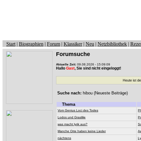
Start
|
Biographien
|
Forum
|
Klassiker
|
Neu
|
Netzbibliothek
|
Reze
Forumsuche
Aktuelle Zeit:
09.08.2026 - 15:09:09
Hallo
Gast
, Sie sind nicht eingeloggt!
Heute ist d
Suche nach:
hibou (Neueste Beiträge)
Thema
Vom Genius Loci des Todes
Ph
Lodos und Graslilie
P
was macht lyrik aus?
S
Manche Orte haben keine Lieder
Ae
nächtens
Ly