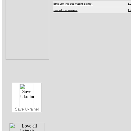
lürik von hibou: macht dampf!
Ly
wer ist der mann?
Li
Save Ukraine!