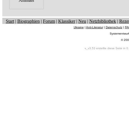
Start
|
Biographien
|
Forum
|
Klassiker
|
Neu
|
Netzbibliothek
|
Reze
Ukraine
|
Anti-Literatur
|
Datenschutz
|
FA
Systementwur
© 200
v_v3.53 erstellte diese Seite in 