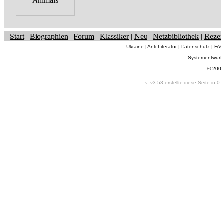
Start
|
Biographien
|
Forum
|
Klassiker
|
Neu
|
Netzbibliothek
|
Reze
Ukraine
|
Anti-Literatur
|
Datenschutz
|
FA
Systementwur
© 200
v_v3.53 erstellte diese Seite in 