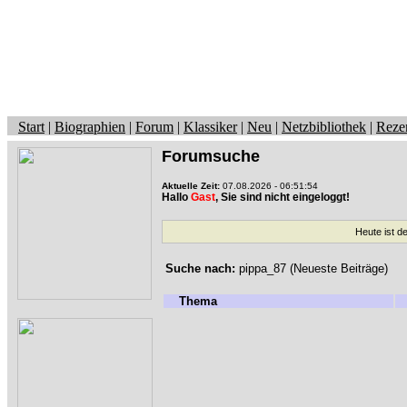
Start
|
Biographien
|
Forum
|
Klassiker
|
Neu
|
Netzbibliothek
|
Reze
Forumsuche
Aktuelle Zeit:
07.08.2026 - 06:51:54
Hallo
Gast
, Sie sind nicht eingeloggt!
Heute ist d
Suche nach:
pippa_87 (Neueste Beiträge)
Thema