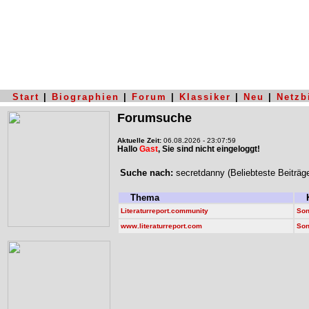
Start
|
Biographien
|
Forum
|
Klassiker
|
Neu
|
Netzb
Forumsuche
Aktuelle Zeit:
06.08.2026 - 23:07:59
Hallo
Gast
, Sie sind nicht eingeloggt!
Suche nach:
secretdanny (Beliebteste Beiträg
Thema
K
Literaturreport.community
Son
www.literaturreport.com
Son