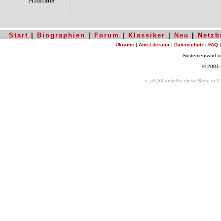
Start
|
Biographien
|
Forum
|
Klassiker
|
Neu
|
Netzb
Ukraine
|
Anti-Literatur
|
Datenschutz
|
FAQ
Systementwurf 
© 2001
v_v3.53 erstellte diese Seite in 