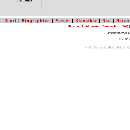
Start
|
Biographien
|
Forum
|
Klassiker
|
Neu
|
Netzb
Ukraine
|
Anti-Literatur
|
Datenschutz
|
FAQ
Systementwurf 
© 2001
v_v3.53 erstellte diese Seite in 