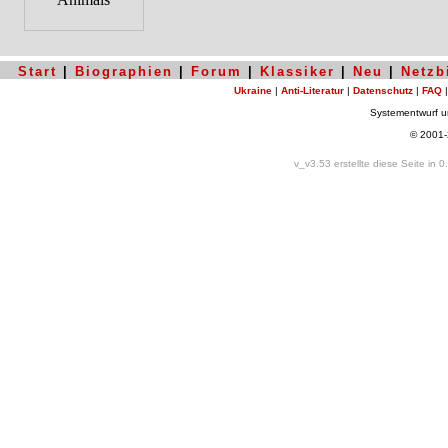
Start
|
Biographien
|
Forum
|
Klassiker
|
Neu
|
Netzb
Ukraine
|
Anti-Literatur
|
Datenschutz
|
FAQ
Systementwurf 
© 2001
v_v3.53 erstellte diese Seite in 