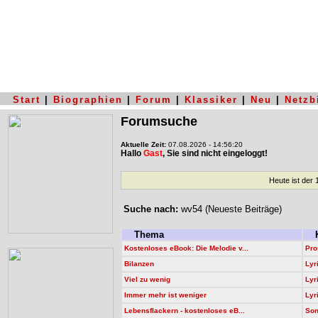
Start
|
Biographien
|
Forum
|
Klassiker
|
Neu
|
Netzb
Forumsuche
Aktuelle Zeit:
07.08.2026 - 14:56:20
Hallo
Gast
, Sie sind nicht eingeloggt!
Heute ist der
Suche nach:
wv54 (Neueste Beiträge)
Thema
K
Kostenloses eBook: Die Melodie v...
Pro
Bilanzen
Lyr
Viel zu wenig
Lyr
Immer mehr ist weniger
Lyr
Lebensflackern - kostenloses eB...
Son