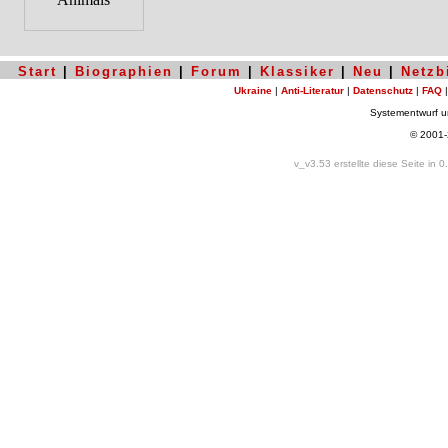
Start
|
Biographien
|
Forum
|
Klassiker
|
Neu
|
Netzb
Ukraine
|
Anti-Literatur
|
Datenschutz
|
FAQ
Systementwurf 
© 2001
v_v3.53 erstellte diese Seite in 