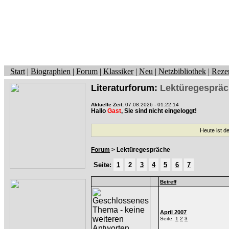
Start
|
Biographien
|
Forum
|
Klassiker
|
Neu
|
Netzbibliothek
|
Reze
Literaturforum:
Lektüregesprä
Aktuelle Zeit:
07.08.2026 - 01:22:14
Hallo
Gast
, Sie sind nicht eingeloggt!
Heute ist d
Forum
> Lektüregespräche
Seite:
1
2
3
4
5
6
7
Betreff
April 2007
Seite:
1
2
3