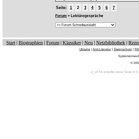
Seite:
1
2
3
4
5
6
7
Forum
> Lektüregespräche
Start
|
Biographien
|
Forum
|
Klassiker
|
Neu
|
Netzbibliothek
|
Reze
Ukraine
|
Anti-Literatur
|
Datenschutz
|
FA
Systementwur
© 200
v_v3.53 erstellte diese Seite in 