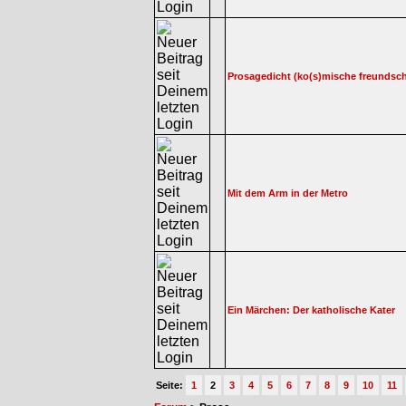
Prosagedicht (ko(s)mische freundsch
Mit dem Arm in der Metro
Ein Märchen: Der katholische Kater
Seite:
1
2
3
4
5
6
7
8
9
10
11