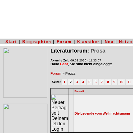
Start
|
Biographien
|
Forum
|
Klassiker
|
Neu
|
Netzb
Literaturforum:
Prosa
Aktuelle Zeit:
06.08.2026 - 11:33:57
Hallo
Gast
, Sie sind nicht eingeloggt!
Forum
> Prosa
Seite:
1
2
3
4
5
6
7
8
9
10
11
Betreff
Die Legende vom Weihnachtsmann