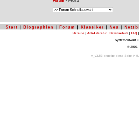
Forum
> Prosa
Start
|
Biographien
|
Forum
|
Klassiker
|
Neu
|
Netzb
Ukraine
|
Anti-Literatur
|
Datenschutz
|
FAQ
Systementwurf 
© 2001
v_v3.53 erstellte diese Seite in 