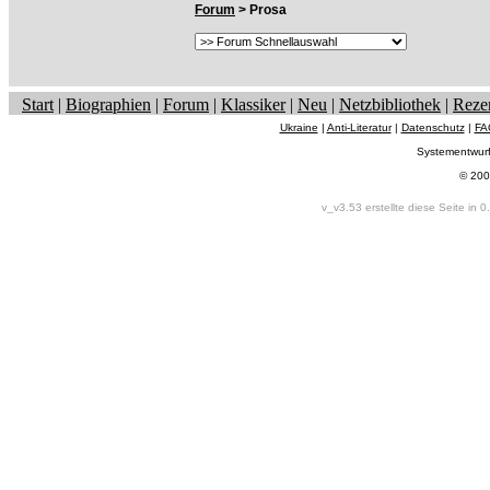
Forum
> Prosa
Start
|
Biographien
|
Forum
|
Klassiker
|
Neu
|
Netzbibliothek
|
Reze
Ukraine
|
Anti-Literatur
|
Datenschutz
|
FA
Systementwur
© 200
v_v3.53 erstellte diese Seite in 