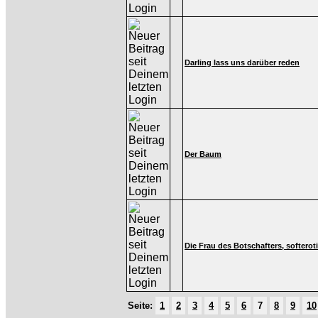
Darling lass uns darüber reden
Der Baum
Die Frau des Botschafters, softerot
Seite:
1
2
3
4
5
6
7
8
9
10