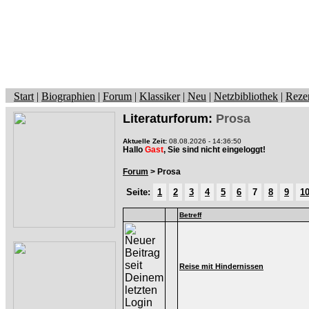
Start
|
Biographien
|
Forum
|
Klassiker
|
Neu
|
Netzbibliothek
|
Reze
Literaturforum:
Prosa
Aktuelle Zeit:
08.08.2026 - 14:36:50
Hallo
Gast
, Sie sind nicht eingeloggt!
Forum
> Prosa
Seite:
1
2
3
4
5
6
7
8
9
1
Betreff
Reise mit Hindernissen