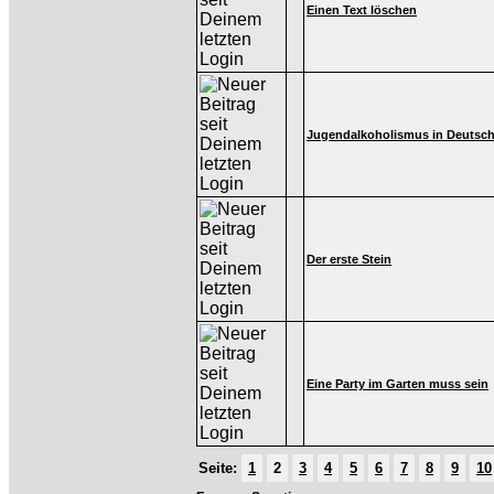
Einen Text löschen
Jugendalkoholismus in Deutsc
Der erste Stein
Eine Party im Garten muss sein
Seite:
1
2
3
4
5
6
7
8
9
10