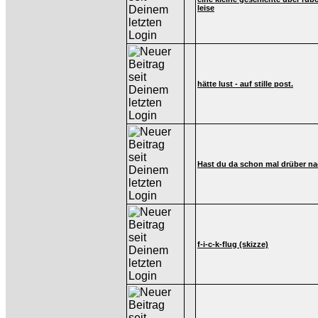
leise
hätte lust - auf stille post.
Hast du da schon mal drüber n
f-i-c-k-flug (skizze)