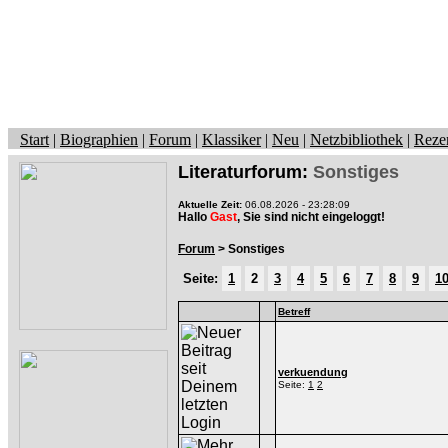
Start
|
Biographien
|
Forum
|
Klassiker
|
Neu
|
Netzbibliothek
|
Reze
Literaturforum:
Sonstiges
Aktuelle Zeit:
06.08.2026 - 23:28:09
Hallo
Gast
, Sie sind nicht eingeloggt!
Forum
> Sonstiges
Seite:
1
2
3
4
5
6
7
8
9
1
Betreff
verkuendung
Seite:
1
2