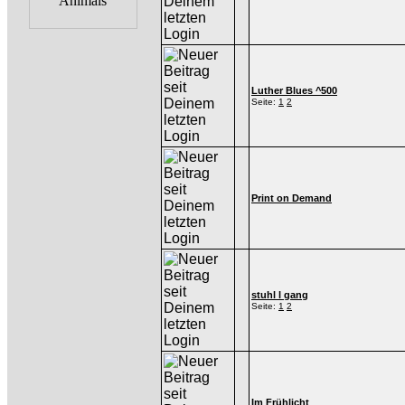
Luther Blues ^500
Seite:
1
2
Print on Demand
stuhl l gang
Seite:
1
2
Im Frühlicht