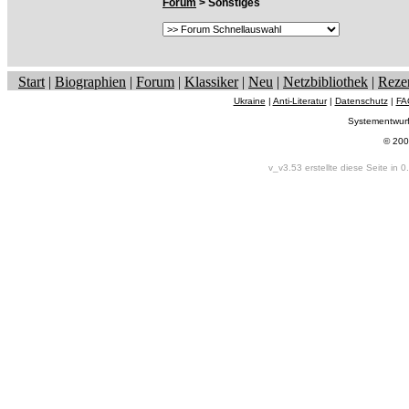
Forum
> Sonstiges
Start
|
Biographien
|
Forum
|
Klassiker
|
Neu
|
Netzbibliothek
|
Reze
Ukraine
|
Anti-Literatur
|
Datenschutz
|
FA
Systementwur
© 200
v_v3.53 erstellte diese Seite in 