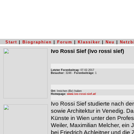
Start
|
Biographien
|
Forum
|
Klassiker
|
Neu
|
Netzb
Ivo Rossi Sief
(ivo rossi sief)
Letzter Forenbeitrag:
07.02.2017
Besucher:
3246 -
Forenbeiträge:
1
Ort:
Innichen (Bz) Italien
Homepage:
www.ivo-rossi-sief.at/
Ivo Rossi Sief studierte nach de
sowie Architektur in Venedig. 
Künste in Wien unter den Profes
Weiler, Maximilian Melcher, ein
bei Friedrich Achleitner und di