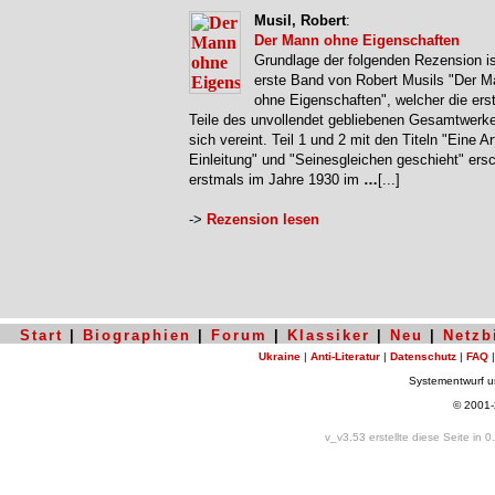
Musil, Robert
:
Der Mann ohne Eigenschaften
Grundlage der folgenden Rezension is
erste Band von Robert Musils "Der 
ohne Eigenschaften", welcher die erst
Teile des unvollendet gebliebenen Gesamtwerke
sich vereint. Teil 1 und 2 mit den Titeln "Eine Ar
Einleitung" und "Seinesgleichen geschieht" ers
erstmals im Jahre 1930 im
…
[...]
->
Rezension lesen
Start
|
Biographien
|
Forum
|
Klassiker
|
Neu
|
Netzb
Ukraine
|
Anti-Literatur
|
Datenschutz
|
FAQ
Systementwurf 
© 2001
v_v3.53 erstellte diese Seite in 