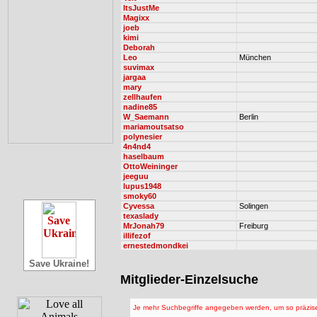
ItsJustMe
Magixx
joeb
kimi
Deborah
Leo
München
suvimax
jargaa
mary
zellhaufen
nadine85
W_Saemann
Berlin
mariamoutsatso
polynesier
4n4nd4
haselbaum
OttoWeininger
jeeguu
lupus1948
smoky60
Cyvessa
Solingen
texaslady
MrJonah79
Freiburg
illifezof
ernestedmondkei
Save Ukraine!
Mitglieder-Einzelsuche
Je mehr Suchbegriffe angegeben werden, um so präzise