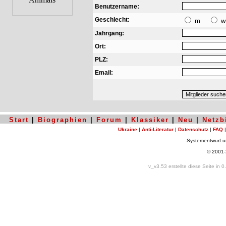
Benutzername:
Geschlecht:
m
w
Jahrgang:
Ort:
PLZ:
Email:
Start
|
Biographien
|
Forum
|
Klassiker
|
Neu
|
Netzb
Ukraine
|
Anti-Literatur
|
Datenschutz
|
FAQ
Systementwurf 
© 2001
v_v3.53 erstellte diese Seite in 