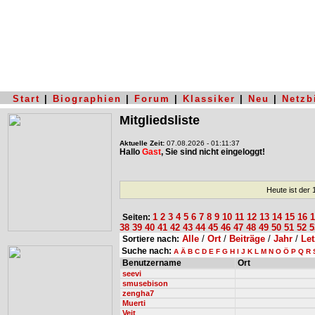
Start
|
Biographien
|
Forum
|
Klassiker
|
Neu
|
Netzb
Mitgliedsliste
Aktuelle Zeit:
07.08.2026 - 01:11:37
Hallo
Gast
, Sie sind nicht eingeloggt!
Heute ist der
1
2
3
4
5
6
7
8
9
10
11
12
13
14
15
16
1
Seiten:
38
39
40
41
42
43
44
45
46
47
48
49
50
51
52
5
Alle
/
Ort
/
Beiträge
/
Jahr
/
Let
Sortiere nach:
Suche nach:
A
Ä
B
C
D
E
F
G
H
I
J
K
L
M
N
O
Ö
P
Q
R
Benutzername
Ort
seevi
smusebison
zengha7
Muerti
Veit