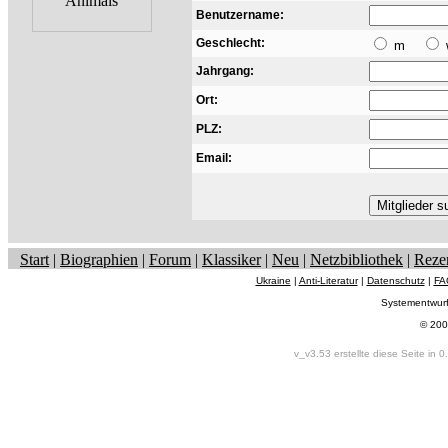
Benutzername:
Geschlecht:
m
Jahrgang:
Ort:
PLZ:
Email:
Start
|
Biographien
|
Forum
|
Klassiker
|
Neu
|
Netzbibliothek
|
Reze
Ukraine
|
Anti-Literatur
|
Datenschutz
|
FA
Systementwur
© 200
v_v3.53 erstellte diese Seite in 