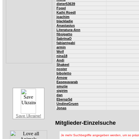
dieter53639
Fogel
Kathi Roedl
joachim
blackladie
Anastasius
Literatura-Ann
fibsigatto
SabrinaO
fabiantgabi
armin
Wolf
nina18
Andi
Shakeel
noster
biboletto
Arnow
Easewavarab
smutje
sigirim
dan
EberspSd
UndineGruen
Jonas
Save Ukraine!
Mitglieder-Einzelsuche
Je mehr Suchbegriffe angegeben werden, um so präzis