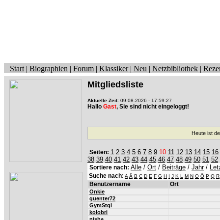
Start
|
Biographien
|
Forum
|
Klassiker
|
Neu
|
Netzbibliothek
|
Reze
Mitgliedsliste
Aktuelle Zeit:
09.08.2026 - 17:59:27
Hallo
Gast
, Sie sind nicht eingeloggt!
Heute ist d
1
2
3
4
5
6
7
8
9
10
11
12
13
14
15
16
Seiten:
38
39
40
41
42
43
44
45
46
47
48
49
50
51
52
Alle
/
Ort
/
Beiträge
/
Jahr
/
Let
Sortiere nach:
Suche nach:
A
Ä
B
C
D
E
F
G
H
I
J
K
L
M
N
O
Ö
P
Q
R
Benutzername
Ort
Onkie
guenter72
GymStgl
kolobri
nisha